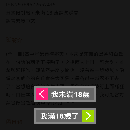
ISBN
9789572652435
分級
限制級，未滿 18 歲請勿購買
語言
繁體中文
簡介
(全一冊)高中畢業典禮那天，本來是死黨的黑谷和白丘
在一句話的刺激下接吻了。之後兩人上同一所大學，雖
然頻繁接吻，卻依然是朋友關係，沒有進一步發展。偏
偏毫無戒心的白丘實在太可愛，黑谷越來越忍不下去
了！當想追白丘的女生出現，黑谷為白丘被盯上而抓狂
時，白丘本人卻表示：「不趕快找個對象，我可能會對
黑谷做出超越親吻的行為」……
目錄