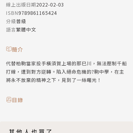
線上出版日期
2022-02-03
ISBN
9789861165424
分級
普級
語言
繁體中文
簡介
代替柏駒當家投手橫須賀上場的那巳川，無法壓制千船
打線，遭到對方逆轉。陷入絕命危機的?駒中學，在主
將永不放棄的精神之下，見到了一絲曙光！
目錄
其他人也買了