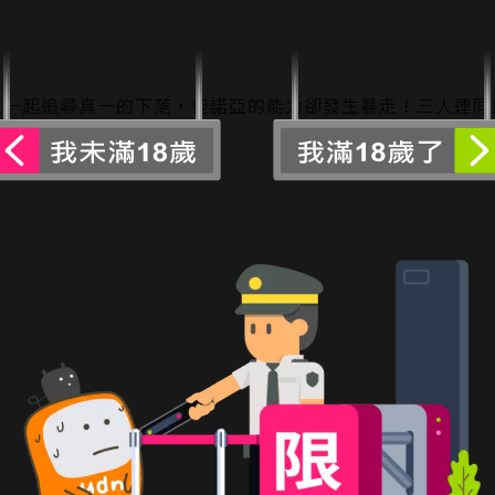
人一起追尋真一的下落，但諾亞的能力卻發生暴走！三人連同