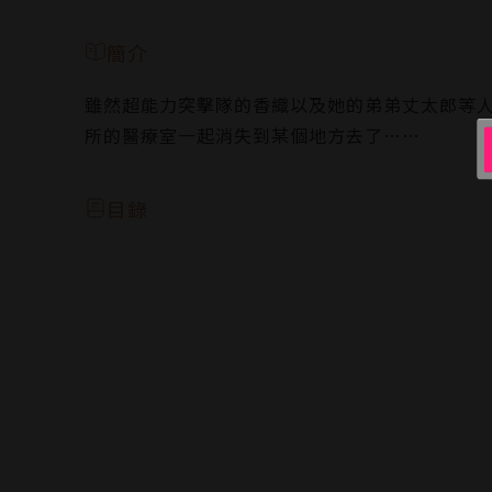
簡介
雖然超能力突擊隊的香織以及她的弟弟丈太郎等
所的醫療室一起消失到某個地方去了……
目錄