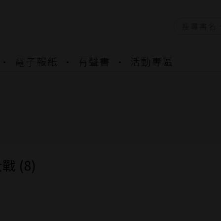
資產合併結果查詢
電子報紙
有聲書
活動專區
書櫃開通申請
與資產合併申請圖文教學
資產合併結果查詢
書櫃開通申請
 (8)