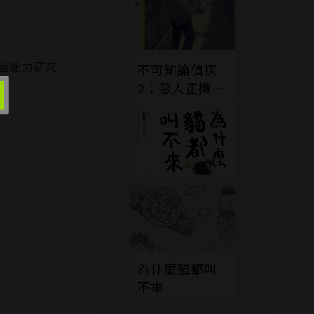
超能力研究
不可知論偵探
2：惡人正機篇
〈上〉
為什麼貓都叫
不來