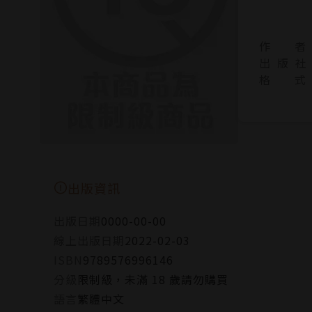
作 者
出 版 社
格 式
出版資訊
出版日期
0000-00-00
線上出版日期
2022-02-03
ISBN
9789576996146
分級
限制級，未滿 18 歲請勿購買
語言
繁體中文