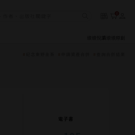
0
琅琅悅讀
琅琅原創
紀念東野圭吾
申請資產合併
查詢合併結果
電子書