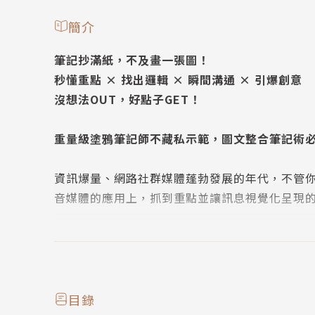
簡介
筆記抄滿紙，不及畫一張圖！
秒懂重點 × 找出邏輯 × 瞬間溝通 × 引爆創意
沒想法OUT，好點子GET！
重量級塗鴉筆記師不藏私示範，圖文整合筆記術
資訊爆量、網路社群媒體蓬勃發展的年代，不管
音媒體的應用上，抓到重點並讓訊息視覺化呈現
塗鴉筆記術正是做視覺紀錄最佳的起點。麥克．
將自己多年來塗鴉筆記的技巧精華全部集結在本
記消化龐雜資訊，精準轉化成有重點的圖像紀錄
化簡報、圖像記錄工作者的啟蒙書。
目錄