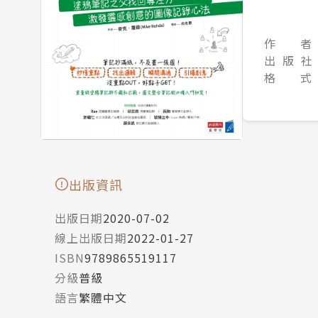
作 者
出 版 社
格 式
出版資訊
出版日期
2020-07-02
線上出版日期
2022-01-27
ISBN
9789865519117
分級
普級
語言
繁體中文