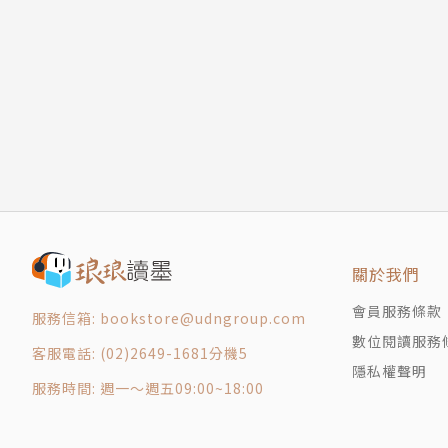
時，就是你真正體會到樂趣的時刻了。」
想法為重，而非藝術性！
一步一腳印
｜本書特色｜
〔範例筆記〕 Binaebi Akah & Craighton Ber
1. 塗鴉筆記之父創作圖像紀錄的技巧精髓：
2 為何需要塗鴉筆記？
麥克．羅德發展與傳授塗鴉筆記術十多年，為了
塗鴉筆記促使你的大腦全面啟動
小時寫作、手繪和設計這本書。全書圖文呈現的
塗鴉筆記創造出一幅視覺化地圖
2. 技巧簡單，一看就上手：
塗鴉筆記能幫助你提升專注力
作者從一條線開始一步一步引導人下筆塗畫，並
塗鴉筆記開發你使用視覺語言的能力
刻有動力創作塗鴉筆記。
塗鴉筆記有助於放鬆
3. 清楚易讀：
關於我們
〔範例筆記〕 Boon Ye w Chew & Veronica E
全書以手繪形式構成，沒有長篇大論的文字，而
3 下筆前，先學會怎麼聽！
懂。
會員服務條款
服務信箱: bookstore@udngroup.com
關鍵之鑰在於聆聽
4. 激發創作塗鴉筆記靈感：
數位閱讀服務
客服電話: (02)2649-1681分機5
我的聆聽妙方
除了作者手繪的內容外，每章後還有其他大師級
隱私權聲明
練習你的聆聽技巧
服務時間: 週一～週五09:00~18:00
以看到不同的世界觀，也能激發人靈感。
〔範例筆記〕 Jessica Esch & Alexis Finch
4 如何塗寫出個人風格？