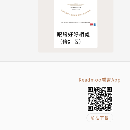
他花上數百
跟錢好好相處
（修訂版）
的障礙，立
Readmoo看書App
也淺顯易
釋中不僅可
前往下載