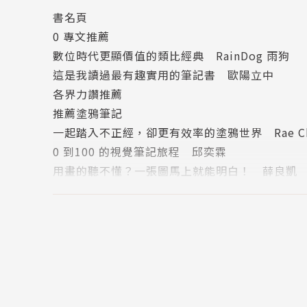
書名頁
運用塗鴉筆記，完全啟動你的左右腦運作，能助
0 專文推薦
只要能表達出關鍵想法，就是好的塗鴉筆記！
數位時代更顯價值的類比經典 RainDog 雨狗
這是我讀過最有趣實用的筆記書 歐陽立中
★ 覺得不會畫圖，就無法塗鴉？
各界力讚推薦
跟著作者拆解的畫圖練習，用5個基本元素──
推薦塗鴉筆記
** ★ 完全不曉得該如何下筆開始？
採用7種經典
一起踏入不正經，卻更有效率的塗鴉世界 Rae Ch
爆米花型，等於完成50%的塗鴉筆記。
0 到100 的視覺筆記旅程 邱奕霖
**★ 不知道什麼內容值得做塗鴉筆記？
用畫的聽不懂？一張圖馬上就能明白！ 薛良凱
掌握5個聆聽妙方，篩選訊息，排除干擾，精準捕
目錄
★ 擔心當場邊聽邊畫會手忙腳亂？
引言
做好7個準備工作，就能從容、專心的將思緒繪製
1 什麼是塗鴉筆記？
★ 該怎麼畫才會精準表達、突破框架?
塗鴉筆記是苦惱的產物！
15位重量級塗鴉師，在每章最後附上2篇充滿個
如何創造塗鴉筆記？
我也可以創作塗鴉筆記嗎？
麥克．羅德說：「當你開始下筆塗寫，發現原來
5 種基本元素