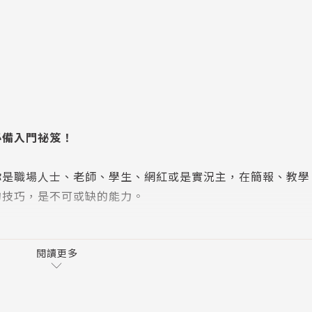
必備入門祕笈！
你是職場人士、老師、學生、網紅或是實況主，在簡報、教學
的技巧，是不可或缺的能力。
羅德是塗鴉筆記界教父級的人物，從事塗鴉筆記教學與推廣超
書中，並身體力行以手繪的方式，從零開始一步一步傳授如何
閱讀更多
。羅德的技巧簡單、一看就上手，甚至也讓這本書成了當前許