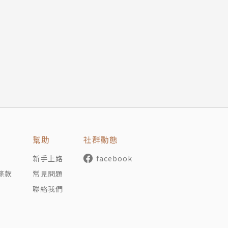
man
讓人知道塗鴉筆記的優點、了解該從何處著手創作塗鴉筆記，
形式完全體現出他的塗鴉筆記術理念。
傳授如何只用5種基本形狀畫周遭事物，會讓人突破不會畫圖
幫助
社群動態
rb
是將說明內容視覺化，以圖案和文字齊頭並進，編排有條理，
新手上路
facebook
條款
常見問題
塗鴉筆記專家拋磚引玉分享自己創作的筆記。從他們的作品詮
聯絡我們