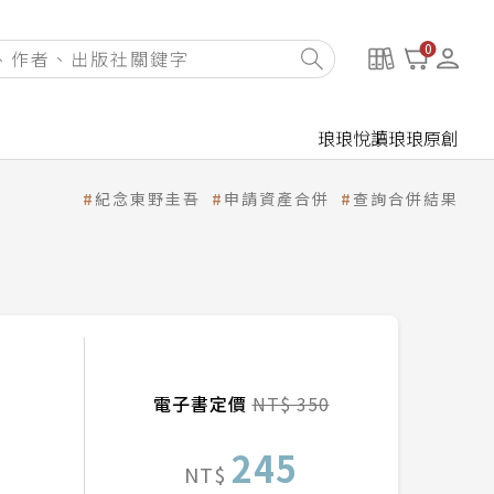
0
琅琅悅讀
琅琅原創
紀念東野圭吾
申請資產合併
查詢合併結果
電子書定價
NT$ 350
245
NT$