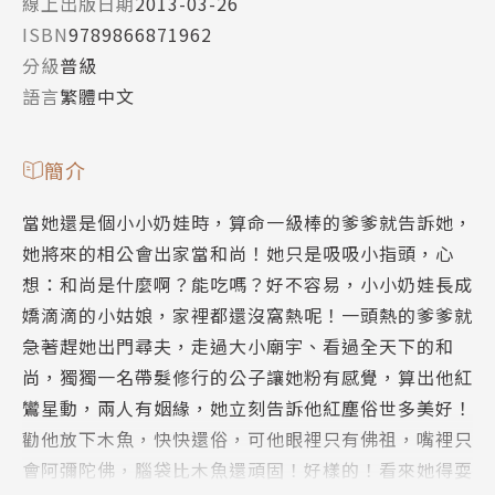
線上出版日期
2013-03-26
ISBN
9789866871962
分級
普級
語言
繁體中文
簡介
當她還是個小小奶娃時，算命一級棒的爹爹就告訴她，
她將來的相公會出家當和尚！她只是吸吸小指頭，心
想：和尚是什麼啊？能吃嗎？好不容易，小小奶娃長成
嬌滴滴的小姑娘，家裡都還沒窩熱呢！一頭熱的爹爹就
急著趕她出門尋夫，走過大小廟宇、看過全天下的和
尚，獨獨一名帶髮修行的公子讓她粉有感覺，算出他紅
鸞星動，兩人有姻緣，她立刻告訴他紅塵俗世多美好！
勸他放下木魚，快快還俗，可他眼裡只有佛祖，嘴裡只
會阿彌陀佛，腦袋比木魚還頑固！好樣的！看來她得耍