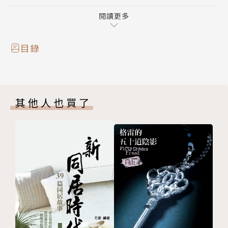
耍心機，好讓他把佛祖、佛經擺兩邊，老老實實的和她
成親去……
閱讀更多
目錄
其他人也買了