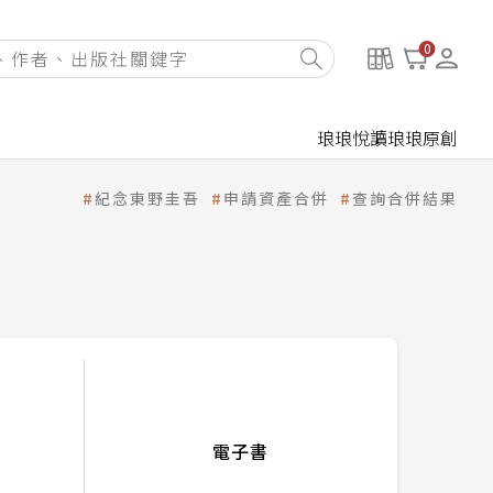
0
琅琅悅讀
琅琅原創
紀念東野圭吾
申請資產合併
查詢合併結果
電子書