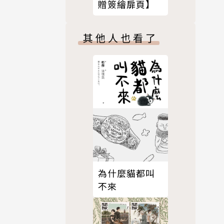
贈簽繪扉頁】
其他人也看了
為什麼貓都叫
不來