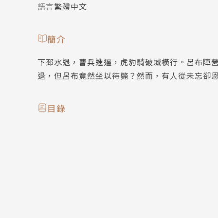
語言
繁體中文
簡介
下邳水退，曹兵進逼，虎豹騎破城橫行。呂布陣
退，但呂布竟然坐以待斃？然而，有人從未忘卻
目錄