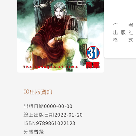
作 者
出 版 社
格 式
出版資訊
出版日期
0000-00-00
線上出版日期
2022-01-20
ISBN
9789861022123
分級
普級