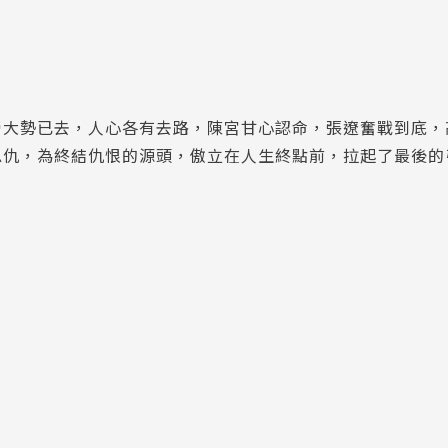
營大勢已去，人心各有去路，陳宮甘心認命，張遼奮戰到底，
恩仇，為終結仇恨的源頭，傲立在人生終點前，拉起了最後的