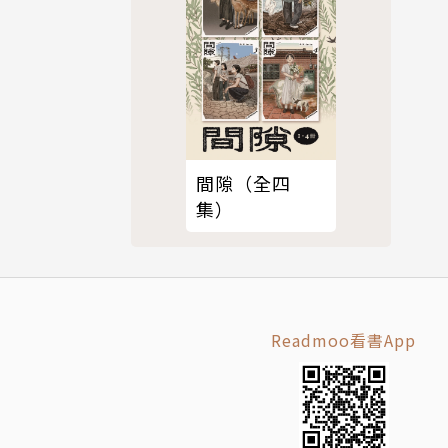
間隙（全四
集）
Readmoo看書App