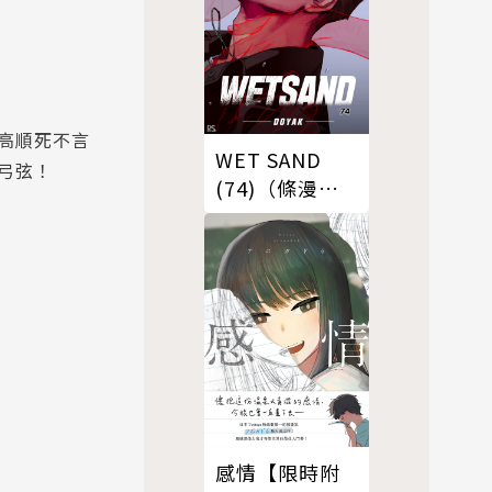
高順死不言
WET SAND
弓弦！
(74)（條漫
版）
感情【限時附