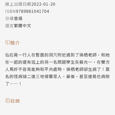
線上出版日期
2022-01-20
ISBN
9789861041704
分級
普級
語言
繁體中文
簡介
仙石晃一行人在暫居的洞穴附近遇到了操栖老師，和她
在一起的還有班上的另一名問題學生矢賴光一，在雙方
人馬好不容易能夠和平共處時，操栖老師卻生病了！莫
名的怪病接二連三地侵襲眾人，最後，甚至連晃也病倒
了……！
目錄