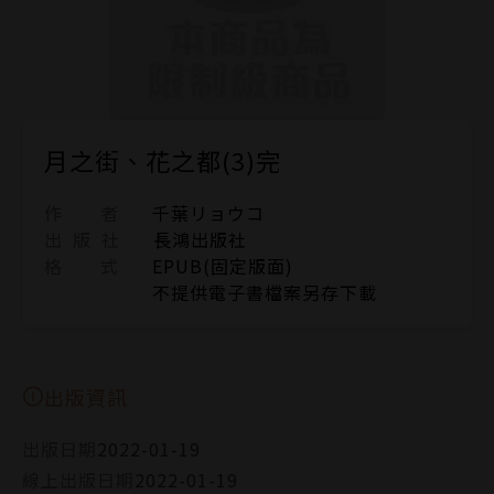
月之街、花之都(3)完
作 者
千葉リョウコ
出 版 社
長鴻出版社
格 式
EPUB(固定版面)
不提供電子書檔案另存下載
出版資訊
出版日期
2022-01-19
線上出版日期
2022-01-19