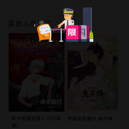
其他人也買了
新世紀福音戰士 (9)(漫
戀愛禁區番外 兔子傳
畫)