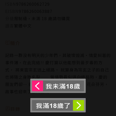
ISBN
9786260062729
EISBN
9786260063887
分級
限制級，未滿 18 歲請勿購買
語言
繁體中文
簡介
記錄一群沒有明天的少年們，其破壞毀滅‧情愛糾葛的
事件簿，在此完結!! 慶打算以他能想到最歹毒的方
式， 將東雲宗玄送上絕路。 就算身為宗玄之子的自己
也將隨之身敗名裂—— 當情勢看似邁向終局時，慶的
朋友們卻… 還有一葉則是—— 月光照耀，花朵芬芳，
故事也迎來了最終高潮。
目錄