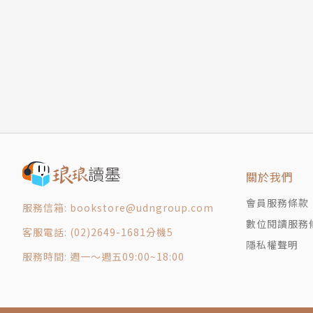
剖析市場力量強度：產業經濟特性與競爭地位
有市場力量的策略有如神助，看完本書，「策略
規模經濟：總結
附錄1-1 規模經濟領先者的超額利潤公式推導
你將學會與思考的課題： **
CHAPTER 2 網路效益：集體的價值
• 規模經濟：平均每單位成本隨著業務規模擴大而
幫橋挑戰領英
新進的串流業務供應商
效益面與障礙面
• 網路效應：新顧客加入「網路」，使每一個顧
產業經濟特性與競爭地位
• 反向定位：新進者採行一種新的、較優的事業
附錄2-1 規模經濟領先者的超額利潤公式推導
仿效跟進。→先鋒集團被動指數型基金VS. 富達
CHAPTER 3 反向定位：進退兩難
• 轉換成本：顧客預期如果下次購買時轉換至另一家
關於我們
柏格的愚行
統VS.其他手機系統
效益面與障礙面
• 堅實品牌：從賣方的歷史資訊衍生出的持久屬
會員服務條款
服務信箱: bookstore@udngroup.com
附帶損失的種類
（成功）VS愛馬仕白蘭地（失敗）、保時捷跑車（
數位閱讀服務
客服電話: (02)2649-1681分機5
反向定位vs.破壞性技術
• 壟斷資源：以具吸引力的條件取得一項令人垂
隱私權聲明
服務時間: 週一～週五09:00~18:00
反向定位的觀察
• 流程效能：深植於公司內、並促成較低成本及較
挑戰者的優勢
反向定位的力量
｜本書特色｜