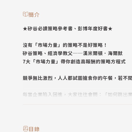
簡介
★矽谷必讀策略參考書、彭博年度好書★
沒有「市場力量」的策略不是好策略！
矽谷策略、經濟學教父──漢米爾頓．海爾默
7大「市場力量」帶你創造高報酬的策略方程式
競爭無比激烈，人人都試圖搶食你的午餐，若不閱讀本
每當企業陷入困進，大家往往會問：「如何跳出
其實企業陷入困境的根本原因，在於市場存在競
因此，你應該問的是：「你如何防止這種情況發
最好的答案是找到「護城河」，這不但可以幫助
目錄