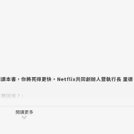
書，你將死得更快。――Netflix共同創辦人暨執行長 里
業務困境？」
爭的套利行為。
閱讀更多
生？」
你減少工作強度與時間，同時還能保持利潤。