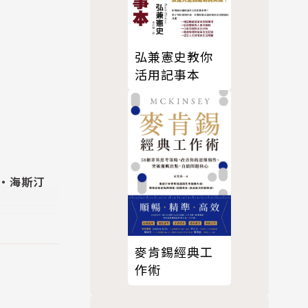
弘兼憲史教你
活用記事本
德‧海斯汀
麥肯錫經典工
作術