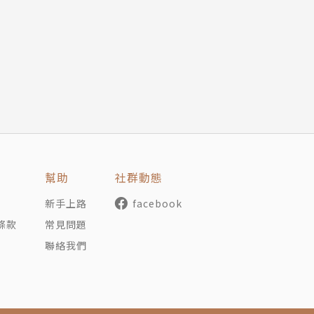
自由」你也做得到！
降低的優勢。→英特爾微處理器事業 VS. 英特爾記憶體事業
客獲得的服務價值增加。→幫橋VS.領英
模式，市場領導者認為仿效該新模式將使既有事業蒙受損害
投資主動型基金、柯達VS.數位相機誕生
供應商，將發生的價值損失。SAP、Oracle、Adobe；手
幫助
社群動態
性，使得客觀上比相同產品競爭者具有較高報價能力。→愛
新手上路
facebook
成功）VS.保時捷太陽眼鏡（失敗）
條款
常見問題
涎、能夠獨立取得資產的優惠渠道。→皮克斯動畫VS.其他動
聯絡我們
優產品的組織與活動，只有長期的努力才能做到。→TOYATA