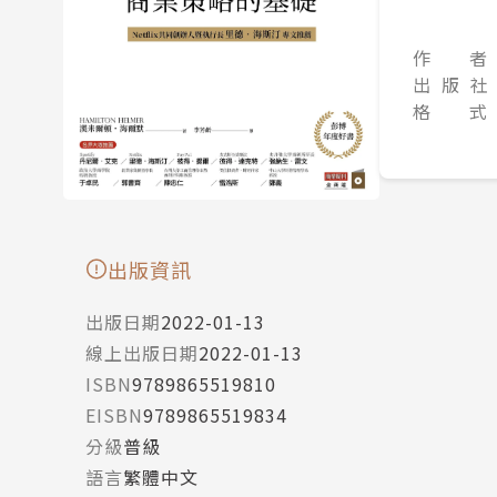
作 者
出 版 社
格 式
出版資訊
出版日期
2022-01-13
線上出版日期
2022-01-13
ISBN
9789865519810
EISBN
9789865519834
分級
普級
語言
繁體中文