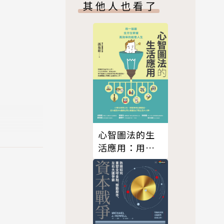
其他人也看了
長期的利潤
的護城河！
準「進
心智圖法的生
活應用：用一
業都做得
張圖全方位掌
握高效率的創
意人生