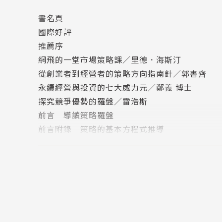
書名頁
當企業享有卓越的經濟效率，就會出現長期競爭優
國際好評
• 市場力量──能創造出「持久差額報酬潛力」
推薦序
• 策略──在重要市場上延續市場力量的一條途
網飛的一堂市場策略課／里德．海斯汀
兩者兼具，才是構成商業獲利的必備條件！本書
從創業者到經營者的策略方向指南針／郭書齊
和價值。
永續經營與投資的七大威力元／鄭義 博士
探究競爭優勢的羅盤／雷浩斯
**「因市（市場力量）」╳「擇時（市場進程）
前言 導讀策略羅盤
商務人士一天到晚把策略掛在嘴邊，但空有策略
前言附錄 策略的基本方程式推導
所以，必須在事業的起始階段、起飛階段、穩定階
PART I 策略靜態學
場」。
CHAPTER 1 規模經濟：大小很重要
運用7大市場力量：規模經濟、網路效益、反向
破解網飛密碼
到：
規模經濟：第一種市場力量
• 策略不跟風盲從
七種市場力量圖
• 7種市場力量創造N種策略可能
價值與市場力量
• 利用市場力量樹立事業的「障礙牆」