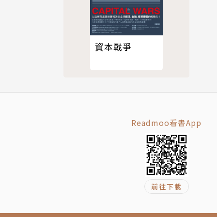
資本戰爭
、網飛VS.
，而決定不
機ios系
Readmoo看書App
馬仕皮包
畫
 VS.通用
前往下載