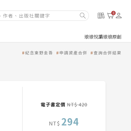
0
琅琅悅讀
琅琅原創
紀念東野圭吾
申請資產合併
查詢合併結果
電子書定價
NT$ 420
294
NT$