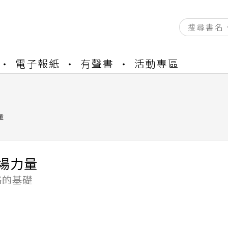
資產合併結果查詢
電子報紙
有聲書
活動專區
書櫃開通申請
與資產合併申請圖文教學
資產合併結果查詢
書櫃開通申請
量
場力量
略的基礎