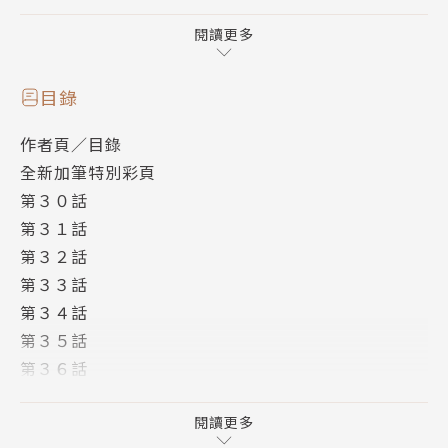
收錄全新加筆特別漫畫與刊登在JUMP SQ.的短篇漫
畫，還有阿波連同學珍貴的學校泳裝彩頁！
閱讀更多
如果喜歡《高木同學》讓人心癢癢的撩人互動，
目錄
那麼更不應該錯過這部「行動派」的搞笑放閃。
作者頁／目錄
看來堂胡思亂想的內心
全新加筆特別彩頁
與阿波連無法預測的行為，
第３０話
如何碰撞出時而吐糖、時而噴飯的無俚頭戀愛喜劇！
第３１話
第３２話
第３３話
第３４話
第３５話
第３６話
第３７話
第３８話
閱讀更多