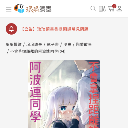
【公告】因 Readmoo 讀墨系統維護中，本站同步暫
0
停部分閱讀服務
【公告】琅琅讀墨數位閱讀資產合併與書櫃開通申請
【公告】琅琅讀墨書櫃開通常見問題
【公告】琅琅讀墨 3 分鐘完成書櫃開通與資產合併申
請圖文教學
琅琅悅讀
琅琅讀墨
電子書
漫畫
戀愛故事
【公告】琅琅書店服務升級重要說明及資產合併結果
不會拿捏距離的阿波連同學(04)
查詢
【公告】因 Readmoo 讀墨系統維護中，本站同步暫
停部分閱讀服務