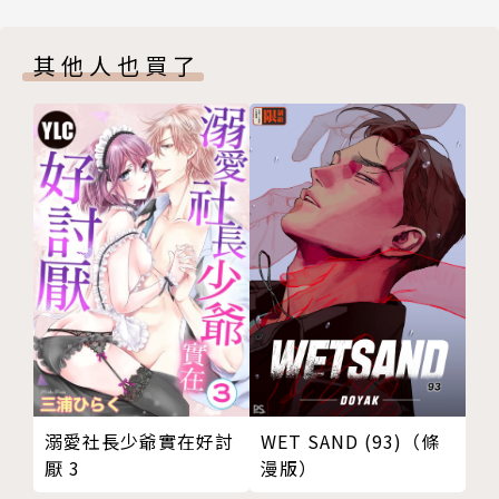
JUMP SO.出差特別篇
全新加筆特別篇／不會游泳的阿波連同學
其他人也買了
版權頁
封底
溺愛社長少爺實在好討
WET SAND (93)（條
厭 3
漫版）