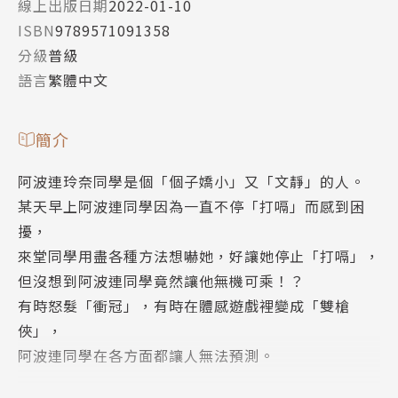
線上出版日期
2022-01-10
ISBN
9789571091358
分級
普級
語言
繁體中文
簡介
阿波連玲奈同學是個「個子嬌小」又「文靜」的人。
某天早上阿波連同學因為一直不停「打嗝」而感到困
擾，
來堂同學用盡各種方法想嚇她，好讓她停止「打嗝」，
但沒想到阿波連同學竟然讓他無機可乘！？
有時怒髮「衝冠」，有時在體感遊戲裡變成「雙槍
俠」，
阿波連同學在各方面都讓人無法預測。