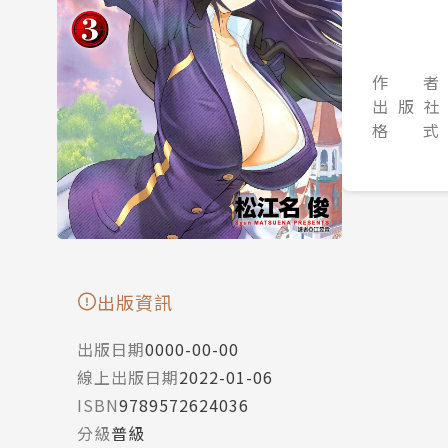
作 者
出 版 社
格 式
出版資訊
出版日期
0000-00-00
線上出版日期
2022-01-06
ISBN
9789572624036
分級
普級