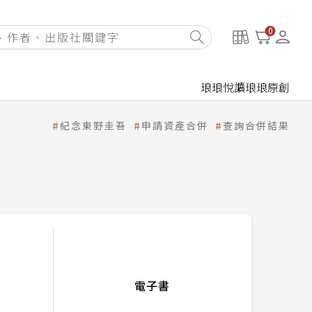
0
琅琅悅讀
琅琅原創
紀念東野圭吾
申請資產合併
查詢合併結果
電子書