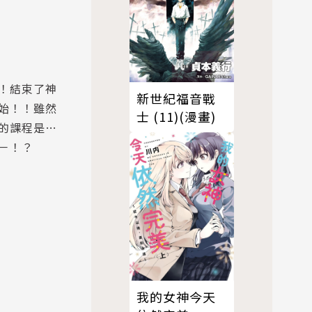
！結束了神
新世紀福音戰
始！！雖然
士 (11)(漫畫)
的課程是…
－！？
我的女神今天