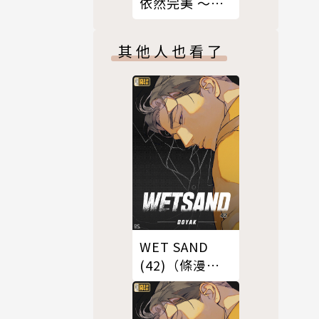
依然完美 ～從
今以後，直到
永遠～（上）
其他人也看了
WET SAND
(42)（條漫
版）