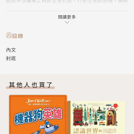
貼的手法構築主角的生活片段，打包生活的記憶、與相
伴的植物道別，回憶和夥伴奮戰的過去……
閱讀更多
今天就是最後一天，終究還是得離開最熟悉的家。
目錄
用更溫柔的眼光看待土地與建築，理解它們是居民生命
內文
的部分，是安身立命的地方。當大企業入侵他們的
封底
「家」，破壞的不僅是土地與建築物，還有在其中的生
命經歷。
其他人也買了
梓鈞用溫柔的色調帶我們進入奶奶的家，她細心維護，
與她相伴一生的家。畫面情緒平穩，不帶控訴，淡然得
像個觀局者，卻讓讀者深切感受到不捨與無奈。雖然改
變是必須，但希望有更多人傾聽這些少數的聲音，也許
他們未受到合理的對待？也許下一次我們看到相似的新
聞，可以停下來，#聆聽少數。