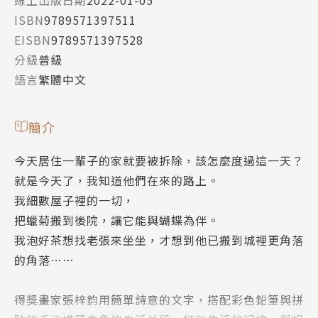
ISBN
9789571397511
EISBN
9789571397528
分級
普級
語言
繁體中文
簡介
今天居住一輩子的家就要被拆除，該怎麼度過這一天？
就是今天了，我知道他們在來的路上。
我細數屋子裡的一切，
把蠟菊搬到後院，讓它能與蝴蝶為伴。
我泡好茶想找老張來坐坐，才想到他已搬到城裡更角落
的角落……
得獎畫家張梓鈞用簡單詩意的文字，搭配彩色鉛筆與拼