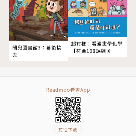
超有梗！看漫畫學化學
鬧鬼圖書館3：幕後搞
【符合108課綱 X
鬼
STEAM學習指標】
Readmoo看書App
前往下載