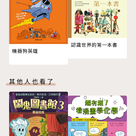
作者簡介
張梓鈞
台中人，畢業於劍橋藝術學院童書插畫研究所，現為自
認識世界的第一本書
機器狗英雄
由插畫工作者。喜歡電影、哲學和大自然。於波隆那
「兒童觀眾」比賽連續兩年獲獎(2020、2021年)、獲
2019英國麥克米倫圖畫書獎、2019、2020美國3x3國
際插畫賽榮譽提名。
其他人也看了
想用圖像說故事，把人權、社會議題推送到讀者面前。
她的IG：chunchun.c_
她的網站：tzuchunchang.com/