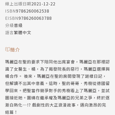
線上出版日期
2021-12-22
ISBN
9786260062538
EISBN
9786260063788
分級
普級
語言
繁體中文
簡介
瑪麗亞在聖的要求下陪同他出席宴會，瑪麗亞在那裡認
識了女醫生．橘，為了揭發院長的惡行，瑪麗亞選擇與
橘合作。 後來，瑪麗亞在聖的房間發現了謎樣日記，
但解讀不出其中意義。這時，聖的哥哥．秀樹從德國留
學回來。把聖當作競爭對手的秀樹看上了瑪麗亞，並試
圖接近她。圍繞在繼承權及瑪麗亞的兄弟之爭，終於逐
漸白熱化…!? 戲劇性的大正浪漫故事，邁向激昂的完
結篇！