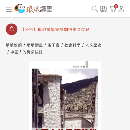
查詢
0
【公告】琅琅讀墨數位閱讀資產合併與書櫃開通申請
【公告】琅琅讀墨書櫃開通常見問題
【公告】琅琅讀墨 3 分鐘完成書櫃開通與資產合併申
請圖文教學
【公告】琅琅書店服務升級重要說明及資產合併結果
琅琅悅讀
琅琅讀墨
電子書
社會科學
人文歷史
查詢
中國人的另類臉譜
【公告】琅琅讀墨數位閱讀資產合併與書櫃開通申請