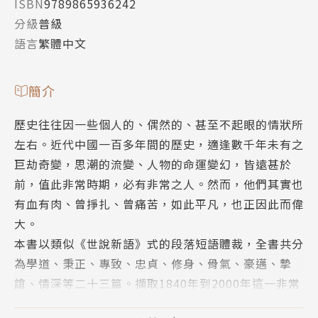
ISBN
9789865936242
分級
普級
語言
繁體中文
簡介
歷史往往因一些個人的、偶然的、甚至不起眼的情狀所
左右。近代中國一百多年間的歷史，適逢數千年未有之
巨劫奇變，思潮的流變、人物的命運變幻，皆遠甚於
前，值此非常時期，必有非常之人。然而，他們其實也
有血有肉、曾掙扎、曾痛苦，如此平凡，也正因此而偉
大。
本書以類似《世說新語》式的段落短語體裁，全書共分
為學道、秉正、專致、忠貞、修身、骨氣、豪邁、摯
誼、情深等二十三篇。擷取1840年到2000年這一非常
時期中，近現代文學、藝術與科學界名人的言行舉止、