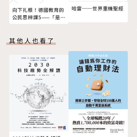
第18章 營收屢創新高，聲譽股價跌谷底
哈雷──世界重機聖經
向下扎根！德國教育的
第19章 中央集權，IG、WhatsApp、Oculus臉書化
史蒂芬．李維（Steven Levy）
公民思辨課5——「是誰
後記 正向力量還是邪惡機器？臉書仍在創造歷史
《連線》（Wired）雜誌特約編輯，曾創辦Backchan
決定我們的薪水？為什
謝辭
nel，也曾任《新聞週刊》（Newsweek）資深編輯與
麼不可能人人均富？」
注釋
科技通訊主筆，有七本著作，文章散見各大刊物，包括
其他人也看了
版權頁
《滾石雜誌》、《哈潑雜誌》、《Macworld》、《紐
約時報雜誌》、《君子雜誌》（Esquire）、《紐約
客》與《首映雜誌》（Premiere）。
譯者簡介
許恬寧
師大翻譯所畢，自由譯者，近期譯有《教練：賈伯斯、
佩吉、皮查不公開教練的高績效團隊心法》、《躍競思
維》、《四騎士主宰的未來》。