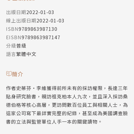
出版日期
2022-01-03
線上出版日期
2022-01-03
ISBN
9789863987130
EISBN
9789863987147
分級
普級
語言
繁體中文
簡介
作者史蒂芬‧李維獲得前所未有的採訪權限，長達三年
貼身研究臉書，親訪祖克柏本人九次，並且深入採訪桑
德伯格等核心高層，更訪問數百位員工與相關人士，為
這家公司寫下最詳實完整的紀錄，甚至成為美國調查臉
書的立法與監管單位人手一本的關鍵讀物。