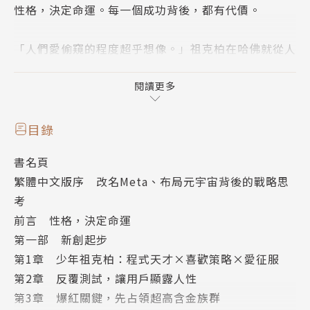
性格，決定命運。每一個成功背後，都有代價。
「人們愛偷窺的程度超乎想像。」祖克柏在哈佛就從人
類行為模式看出商機，做出爆紅網站，更是新創典範，
快速成為地表最大社群帝國，但臉書也在攀至巔峰之
閱讀更多
後，開始付出慘痛代價：
－以成長為優先要務，忽視內容品管，造成惡意、歧
目錄
視、暴力內容猖獗；
書名頁
－穩抓龐大廣告商機，卻不斷侵犯隱私底線，用戶從此
繁體中文版序 改名Meta、布局元宇宙背後的戰略思
沒有祕密；
考
－為了吸引開發者，過度寬鬆的公司政策導致史上最大
前言 性格，決定命運
個資外洩災難；
第一部 新創起步
－全球最強大瘋傳引擎，卻也成為假新聞快速傳播、操
第1章 少年祖克柏：程式天才×喜歡策略×愛征服
弄選舉的最強利器；
第2章 反覆測試，讓用戶顯露人性
－靠精準眼光併購潛力競爭者，成為市場最大玩家，卻
第3章 爆紅關鍵，先占領超高含金族群
成為反壟斷最大目標。