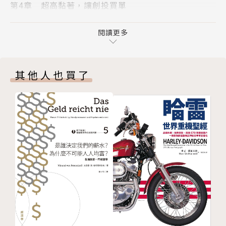
第4章 超高黏著，讓創投買單
第5章 光速迭代，塗鴉牆、社團、照片成用戶最愛
本書將臉書十幾年來的決策，整理出清晰脈絡，讓我們
第6章 開放臉書，重寫核心價值，拆掉隱私保護牆
閱讀更多
看懂臉書今日的成功與失敗背後的原因。這家市值破
第二部 成長擴張
兆、財務表現屢創新高的公司，卻逐漸失去信任，成為
第7章 開發者生態系，埋個資外洩禍根
邪惡代名詞。祖克柏在這樣的危機中，更突然宣布改名
其他人也買了
第8章 精準行銷創廣告商機，用戶從此沒有祕密
Meta，全力發展元宇宙，背後又有何打算？
第9章 桑德伯格掌營運，雙頭組織造成決策盲區
第10章 增加用戶！成長驅動一切，慈善也不例外
要了解臉書的下一步，就要從頭理解它走過的每一步。
第11章 問題浮現，外包內容審查，擅改隱私設定
第12章 追趕行動浪潮，第一次轉型危機
「李維是科技新聞報導界的大師級人物，很少有人既能
第13章 帝國成形：買人才、搶市場、抄技術
接觸企業高層，又能以數十年矽谷經驗，提出一針見血
第三部 失控帝國
的觀察。揭曉了一家橫衝直撞的年輕公司，在握有改變
第14章 選舉假新聞，平台不負責
世界的力量後產生的重大後果。」──《貝佐斯傳》作
第15章 俄國連上最強瘋傳引擎，引爆國安危機
者史東（Brad Stone）
第16章 劍橋分析，史上最大隱私災難
第17章 連結（醜惡）世界，官宣補救途徑
作者簡介