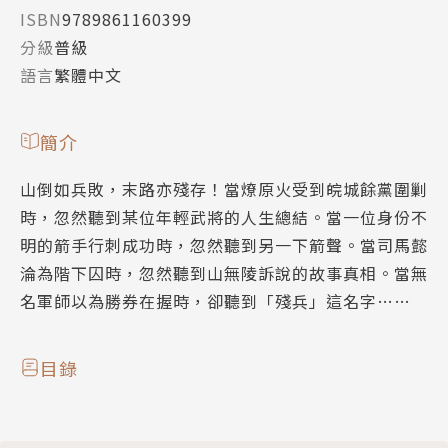
ISBN
9789861160399
分級
普級
語言
繁體中文
簡介
山倒如兵敗，末路亦殘存！當燎原火受到皖城餘黨圍剿
時，忽然聽到某位年輕武將的人生總結。當一位身份不
明的箭手行刺成功時，忽然聽到另一下箭聲。當司馬懿
淪為階下囚時，忽然聽到山無陵訴說的故事真相。當無
名軍師以為勝券在握時，卻聽到「殘兵」這名字……
目錄