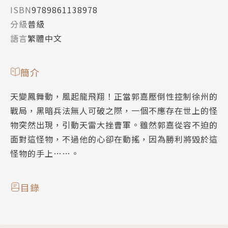
ISBN
9789861138978
分級
普級
語言
繁體中文
簡介
天變鳳舞動，風起龍飛翔！正當郭嘉壓倒性控制徐州的
戰局，黑暗兵法無人可破之際，一個不應存在世上的怪
物突然出現，引動天雷大挫曹軍。雖然郭嘉從容不迫的
面對這怪物，不過他的心卻在動搖，因為勝利將毀於這
怪物的手上……。
目錄