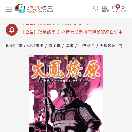
【公告】琅琅讀墨數位閱讀資產合併與書櫃開通申請
0
【公告】琅琅讀墨書櫃開通常見問題
【公告】琅琅讀墨 3 分鐘完成書櫃開通與資產合併申
請圖文教學
【公告】琅琅書店服務升級重要說明及資產合併結果
查詢
琅琅悅讀
琅琅讀墨
電子書
漫畫
武俠格鬥
火鳳燎原 (2)
【公告】琅琅讀墨數位閱讀資產合併與書櫃開通申請