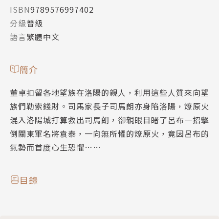
ISBN
9789576997402
分級
普級
語言
繁體中文
簡介
董卓扣留各地望族在洛陽的親人，利用這些人質來向望
族們勒索錢財。司馬家長子司馬朗亦身陷洛陽，燎原火
混入洛陽城打算救出司馬朗，卻親眼目睹了呂布一招擊
倒關東軍名將袁泰，一向無所懼的燎原火，竟因呂布的
氣勢而首度心生恐懼……
目錄