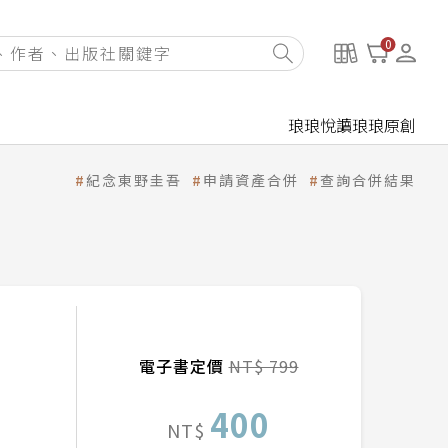
0
琅琅悅讀
琅琅原創
紀念東野圭吾
申請資產合併
查詢合併結果
電子書定價
NT$ 799
400
NT$