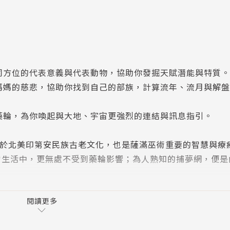
不同方位的代表意義與代表動物，協助你發掘天賦潛能與特質。
地媽媽的慈悲，協助你找到自己的部族，計算流年、流月與解
灣藥輪，為你喚起與大地、宇宙更強烈的連結與訊息指引。
輪，源自於北美印第安民族古老文化，也是薩滿巫術重要的智慧與
常生活中，更無處不受到藥輪影響；為人熟知的捕夢網，便是
每個方位裡，都由動物、植物、礦石代表，守護並啟發人生。
印第安人相信，天地萬物都是導師，指引人類方向。透過學習
閱讀更多
守護者所帶來的啟發，讓生命持續不斷地流動與更新。