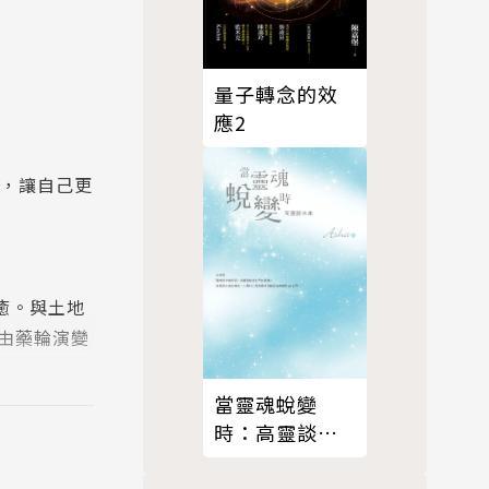
量子轉念的效
應2
盤，讓自己更
療癒。與土地
由藥輪演變
而藥輪裡的
當靈魂蛻變
藥輪，我們
時：高靈談未
來