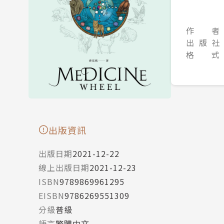
作 者
出 版 社
格 式
出版資訊
出版日期
2021-12-22
線上出版日期
2021-12-23
ISBN
9789869961295
EISBN
9786269551309
分級
普級
語言
繁體中文