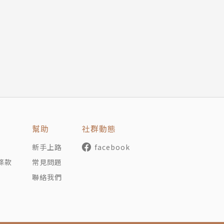
個單元，教導你如何計算自己的流年、流月，還有練習解盤，
結到地，而後展開的藥輪旅程。透過時間的轉移，我們會在不
月亮之中，我們都還能淬煉自己、觸碰自己真實的樣貌，不管
來就有做夢跟預示的能力，這也是身為人類的我們之所以能藉
個能力，也幫助我們去反思那股創造我們的力量與自身的關係
的動物力量成為我們生活的常態。
幫助
社群動態
新手上路
facebook
條款
常見問題
聯絡我們