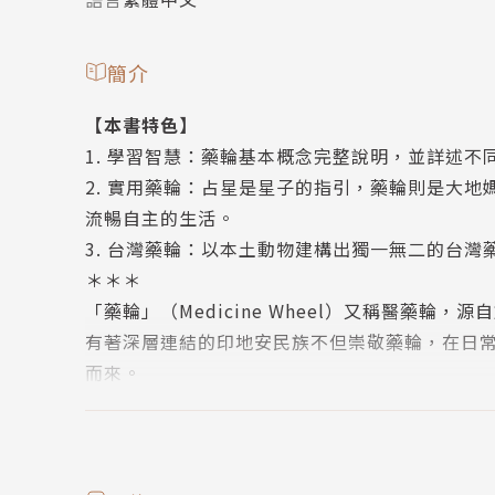
簡介
【本書特色】
1. 學習智慧：藥輪基本概念完整說明，並詳述
2. 實用藥輪：占星是星子的指引，藥輪則是大
流暢自主的生活。
3. 台灣藥輪：以本土動物建構出獨一無二的台
＊＊＊
「藥輪」（Medicine Wheel）又稱醫藥
有著深層連結的印地安民族不但崇敬藥輪，在日
而來。
藥輪是一個圓，由三十六方位組成的療癒聖圈。
流年、流月，都代表人生不同階段中的經歷。而
便能理解自己的天賦與優缺點，學習不同位置的