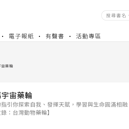
資產合併結果查詢
電子報紙
有聲書
活動專區
中，本站同步暫停部分閱讀服務
書櫃開通申請
與資產合併申請圖文教學
資產合併結果查詢
宇宙藥輪
中，本站同步暫停部分閱讀服務
媽宇宙藥輪
物指引你探索自我、發揮天賦，學習與生命圓滿相融
收錄：台灣動物藥輪】