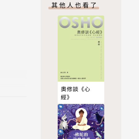
其他人也看了
的特質。隨
與挑戰。
挑戰與考
溫柔的提
奧修談《心
經》
長在台灣這
表，也使生