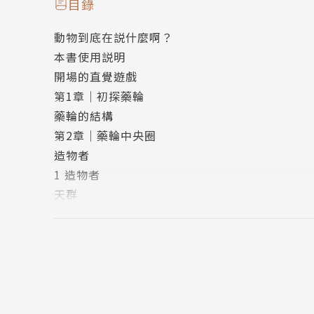
●人生是一場藥輪旅行
目錄
「藥輪是一種曆法，是透過時間與動物所分類出
動物到底在説什麼啊？
每個人從出生那天起，進入藥輪的圓。你所屬的
本書使用説明
著時間流轉（流年與流月），我們以順時針方向
開場的直覺遊戲
●三十六方位動物的陪伴與指引
第1章｜初探藥輪
「藥輪是動物教我們看世界的方法。」
藥輪的結構
每種動物，都有天賦能力與弱點。當我們每移動
第2章｜藥輪中央圈
驗。
造物者
身為動物溝通者的春花媽，透過她的轉譯，將四
1 造物者
醒。翻開本書的任何一頁，都有動物想對你說的
天群
請記得，動物只是想要看看你，因為你就是他所
2 大地母親
●台灣動物藥輪加深連結
3 太陽父親
藥輪源自北美印第安的文化，而身為動物溝通者
4 月亮祖母
片土地上的動物們相遇。對話中，動物們告訴我
地族
長在同一片土地上的我們，感受更強的連結與啟
5 海龜家族
●藥輪的實踐應用——流年、流月與解盤
6 青蛙家族