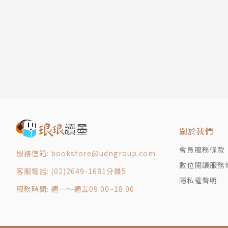
了解不同藥輪動物的啟發與提醒後，本書最後一
7 雷鳥家族
何增進生活品質的更多解讀。
8 蝴蝶家族
＊＊＊
家族的連結
藥輪是一個圈，從宇宙、從天，因為你的存在連
第3章｜藥輪外圈
流轉，看見自己生命的本質；看見自己在不同的
四方守護者
的，在陽光下的你，完整的你，圓的你。
9 北方守護者－瓦歩思
一如太陽熊老師所說：「我們每一個人，其實生
10 東方守護者－瓦奔
在地球上做夢、追尋並實現自己願景的主因。這
11 南方守護者－熊旺迪斯
春花媽想持續分享藥輪的好、藥輪的圓，讓豐盛
12 西方守護者－墨嘉奇維思
「我是圈圈，我療癒你，
關於我們
十二月亮
你是圈圈，你療癒我，
會員服務條款
服務信箱: bookstore@udngroup.com
13 大地復原之月
連結我們成為一體，
數位閱讀服務
14 休眠淨化之月
連接我們成為一個圓。」
客服電話: (02)2649-1681分機5
隱私權聲明
15 強風之月
歡迎踏入藥輪的旅程，衷心感謝你的啟程。
服務時間: 週一～週五09:00~18:00
16 樹萌芽之月
17 蛙回歸之月
作者簡介
18 玉米種植之月