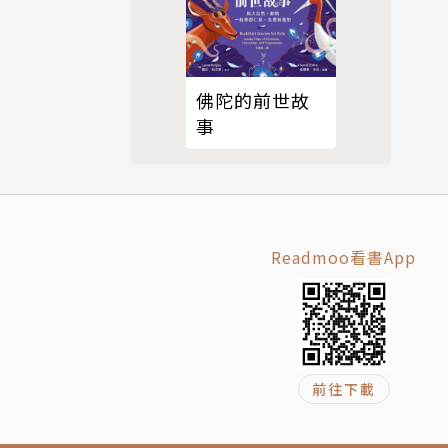
摸索藥輪如
同的空間中
佛陀的前世故
是在黑暗裡
事
由這個天賦
。」為此，
Readmoo看書App
前往下載