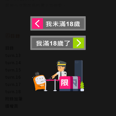
看著小涼跟年長的男人談戀愛，
總是使出渾身解數卻又有點沒自信、流露出脆弱的一
面，
閱讀更多
讓我覺得好有趣、還有點可愛呢⋯
──之後我才發現，原來我愛上她了。
目錄
目錄
turn.13
turn.14
turn.15
turn.16
turn.17
turn.18
附錄加筆
版權頁