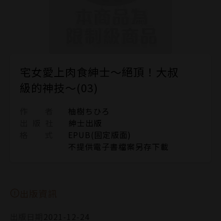
宅女愛上肉食紳士～絕頂！大叔
級的神技～(03)
作 者
柚樹ちひろ
出 版 社
紳士出版
格 式
EPUB(固定版面)
不提供電子書檔案另存下載
出版資訊
出版日期
2021-12-24