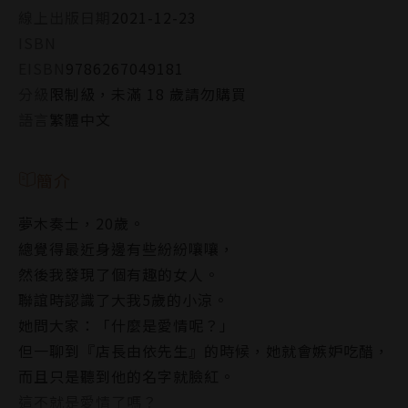
線上出版日期
2021-12-23
ISBN
EISBN
9786267049181
分級
限制級，未滿 18 歲請勿購買
語言
繁體中文
簡介
夢木奏士，20歲。
總覺得最近身邊有些紛紛嚷嚷，
然後我發現了個有趣的女人。
聯誼時認識了大我5歲的小涼。
她問大家：「什麼是愛情呢？」
但一聊到『店長由依先生』的時候，她就會嫉妒吃醋，
而且只是聽到他的名字就臉紅。
這不就是愛情了嗎？