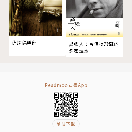
屆大藪春彥獎。
2018年發行的《柏林天氣晴嗎？》榮獲第9屆Twitter
文學獎國內篇第1名、2019年本屋大賞第3名，並入圍
第160屆直木賞、第21屆大藪春彥獎。
偵探俱樂部
異鄉人：最值得珍藏的
名家譯本
譯者簡介
林于楟
Readmoo看書App
政治大學日本語文學碩士。從生技界轉行而來，一頭栽
入文字的世界中，現為專職譯者。譯有《極簡溝通》、
《為什麼他有錢又有閒？》、《別去死啊！被霸凌不是
你的錯》、《你在這裡，能呼吸嗎？》、《她的L：騙
子們的攻防戰》等多數。
前往下載