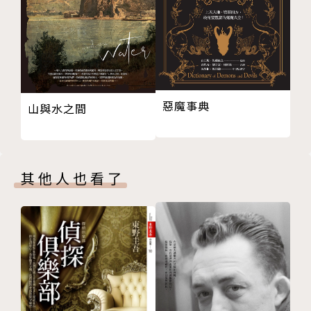
只有抓到小偷，讀長町才能恢復原狀。而就在此時，深
冬發現自己和居民們竟長出了毛茸茸的獸耳和尾巴，變
得越來越像狐狸……
惡魔事典
山與水之間
作者簡介
深綠野分 ふかみどり のわき
其他人也看了
1983年出生於神奈川縣，2010年以〈秘密庭園的少
女〉獲選為第7屆「MYSTERIES!」新人獎佳作，2013
年以此篇作品為書名的短篇集正式出道。
2015年出版的長篇小說《戰場上的廚師》入圍第154
屆直木賞，獲得2016年本屋大賞第7名，並入圍第18