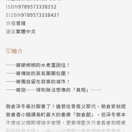
ISBN
9789573338352
EISBN
9789573338437
分級
普級
語言
繁體中文
簡介
──被硬梆梆的水煮蛋困住！
──被傳說的蒸氣團團包圍！
──被獨自留在寂寞的城市！
──被迫……得知無法想像的「真相」……
御倉深冬最討厭書了！儘管從曾祖父那代，御倉家就經
營書香小鎮讀長町最大的書庫「御倉館」，但深冬根本
不想從父親那裡接手管理，更覺得整天只會看書和睡覺
的姑姑是大怪人。她一心只想著以後要把御倉館賣掉。