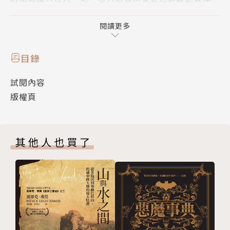
某天，深冬從沉睡的姑姑手中發現一張紙──正確來
閱讀更多
說，是符咒。
目錄
竊取本書者
試閱內容
將會遭受魔幻寫實主義的大旗追趕
版權頁
深冬才剛念完，一位自稱「真白」的白髮少女突然出
現，拿了一本《繁茂村的兄弟》給深冬：「這裡遭小
其他人也買了
偷，詛咒發動了。深冬得看書才行。」深冬一頭霧水，
本來就不愛書的她，當然看不懂這個故事在說什麼。但
更奇怪的是，當她走出御倉館，天上的滿月竟然像隻黑
貓在眨眼，還嘩啦啦地下起了珍珠雨。而鎮上的人不但
認不得深冬，身上還多了名牌，寫著《繁茂村的兄弟》
角色的名字……不會吧，整個讀長町都變成書中的世界
了？！