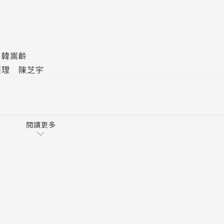
 韓嵩齡
經理 陳芝宇
閱讀更多