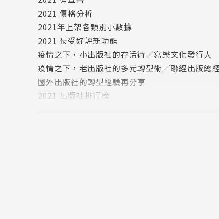
七、閱讀裝置比例
2021 價格分析
你買閱讀器了沒？
2021年上架各類別小數據
八、一日閱讀時間
2021 最受好評新功能
天天都是買書日，時時都是閱讀時
疫情之下，小出版社的存活術／寫樂文化發行人
疫情之下，老出版社的多元轉型術／聯經出版總
國外出版社的轉型經驗再分享
2021 出版社排行榜
2021 年度暢銷百大排行榜
2021 年度閱讀百大排行榜
2021 犢力回顧
2021 閱讀馬拉松
2021 挖掘 閱讀X生活 的各種交集
2021 每月店長
2021 Readmoo 讀者的樣貌
2021 最受讀者好評排行榜