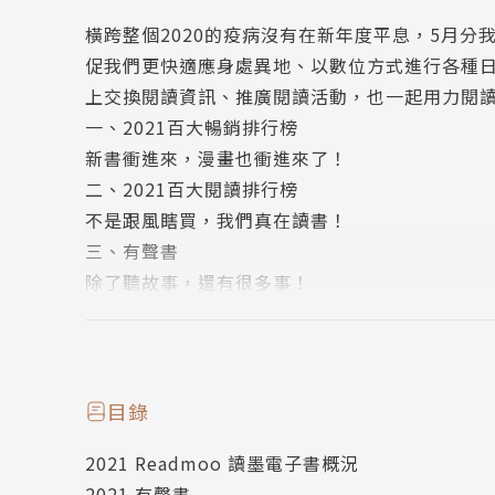
橫跨整個2020的疫病沒有在新年度平息，5月
促我們更快適應身處異地、以數位方式進行各種
上交換閱讀資訊、推廣閱讀活動，也一起用力閱
一、2021百大暢銷排行榜
新書衝進來，漫畫也衝進來了！
二、2021百大閱讀排行榜
不是跟風瞎買，我們真在讀書！
三、有聲書
除了聽故事，還有很多事！
四、類型佔比
文學小說居冠，商業理財很強
五、讀者面貌
卅上下的女性是我們的最大支柱！
目錄
六、全站閱讀時間
2021 Readmoo 讀墨電子書概況
誰說台灣沒有讀書人？
2021 有聲書