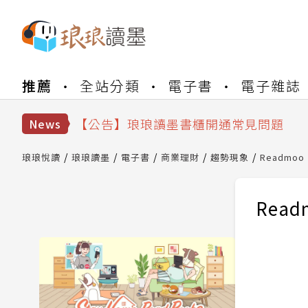
【公告】琅琅書店服務升級重要說明及
推薦
全站分類
電子書
電子雜誌
【公告】8/10、8/13 行動網路降速演
【公告】琅琅讀墨數位閱讀資產合併與
【公告】琅琅讀墨書櫃開通常見問題
News
【公告】琅琅讀墨 3 分鐘完成書櫃開通
【公告】琅琅書店服務升級重要說明及
琅琅悅讀
琅琅讀墨
電子書
商業理財
趨勢現象
Readmoo
【公告】8/10、8/13 行動網路降速演
Read