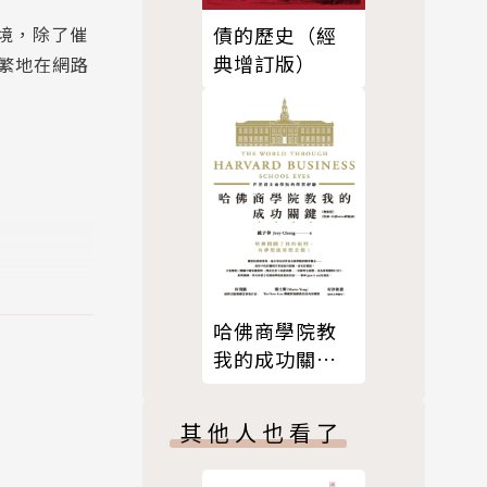
境，除了催
債的歷史（經
典增訂版）
繁地在網路
哈佛商學院教
我的成功關
鍵：世界頂尖
商學院的學習
其他人也看了
經驗(增修版)