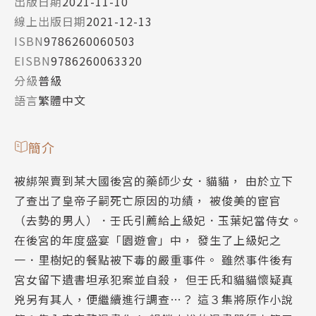
出版日期
2021-11-10
線上出版日期
2021-12-13
ISBN
9786260060503
EISBN
9786260063320
分級
普級
語言
繁體中文
簡介
被綁架賣到某大國後宮的藥師少女．貓貓， 由於立下
了查出了皇帝子嗣死亡原因的功績， 被俊美的宦官
（去勢的男人）．壬氏引薦給上級妃．玉葉妃當侍女。
在後宮的年度盛宴「園遊會」中， 發生了上級妃之
一．里樹妃的餐點被下毒的嚴重事件。 雖然事件後有
宮女留下遺書坦承犯案並自殺， 但壬氏和貓貓懷疑真
兇另有其人，便繼續進行調查…？ 這３集將原作小說