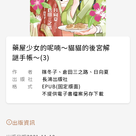
藥屋少女的呢喃～貓貓的後宮解
謎手帳～(3)
作 者
篠冬子、倉田三之路、日向夏
出 版 社
長鴻出版社
格 式
EPUB(固定版面)
不提供電子書檔案另存下載
出版資訊