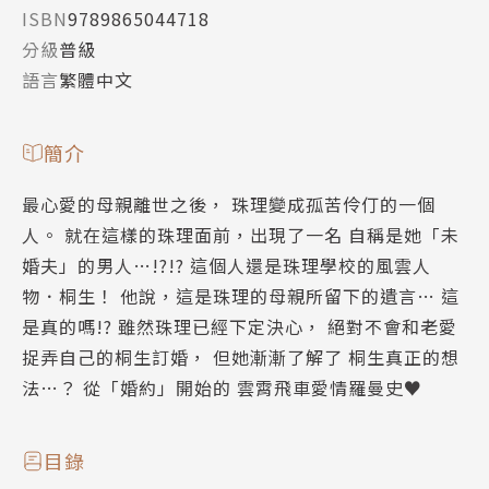
ISBN
9789865044718
分級
普級
語言
繁體中文
簡介
最心愛的母親離世之後， 珠理變成孤苦伶仃的一個
人。 就在這樣的珠理面前，出現了一名 自稱是她「未
婚夫」的男人…!?!? 這個人還是珠理學校的風雲人
物．桐生！ 他說，這是珠理的母親所留下的遺言… 這
是真的嗎!? 雖然珠理已經下定決心， 絕對不會和老愛
捉弄自己的桐生訂婚， 但她漸漸了解了 桐生真正的想
法…？ 從「婚約」開始的 雲霄飛車愛情羅曼史♥
目錄