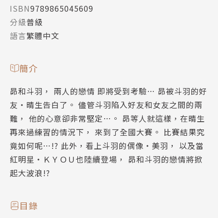
ISBN
9789865045609
分級
普級
語言
繁體中文
簡介
昴和斗羽， 兩人的戀情 即將受到考驗… 昴被斗羽的好
友・晴生告白了。 儘管斗羽陷入好友和女友之間的兩
難， 他的心意卻非常堅定…。 昴等人就這樣，在晴生
再來過練習的情況下， 來到了全國大賽。 比賽結果究
竟如何呢⋯!? 此外，看上斗羽的偶像・美羽， 以及當
紅明星・ＫＹＯＵ也陸續登場， 昴和斗羽的戀情將掀
起大波浪!?
目錄