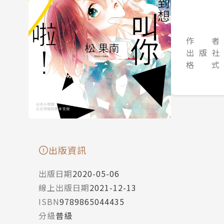
作 者
出 版 社
格 式
出版資訊
出版日期
2020-05-06
線上出版日期
2021-12-13
ISBN
9789865044435
分級
普級