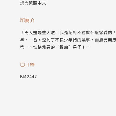
語言
繁體中文
簡介
「男人盡是些人渣。我是絕對不會談什麼戀愛的！
年‧一香，遭到了不良少年們的襲擊，而擁有義感
第一、性格兇惡的“最凶”男子∣…
目錄
BM2447