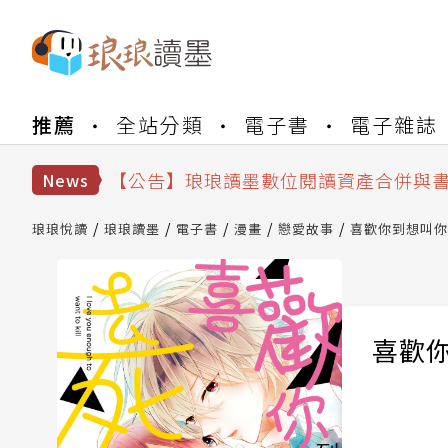
【公告】琅琅書店服務升級重要說明及
推薦
全站分類
電子書
電子雜誌
【公告】因 Readmoo 讀墨系統維護
【公告】琅琅讀墨數位閱讀資產合併與
【公告】琅琅讀墨書櫃開通常見問題
News
【公告】琅琅讀墨 3 分鐘完成書櫃開通
【公告】琅琅書店服務升級重要說明及
琅琅悅讀
琅琅讀墨
電子書
漫畫
戀愛故事
喜歡你到想叫你
【公告】因 Readmoo 讀墨系統維護
喜歡