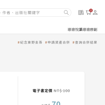
0
琅琅悅讀
琅琅原創
紀念東野圭吾
申請資產合併
查詢合併結果
電子書定價
NT$ 100
70