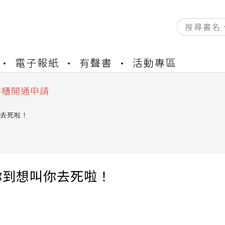
資產合併結果查詢
電子報紙
有聲書
活動專區
中，本站同步暫停部分閱讀服務
書櫃開通申請
與資產合併申請圖文教學
資產合併結果查詢
去死啦！
中，本站同步暫停部分閱讀服務
你到想叫你去死啦！