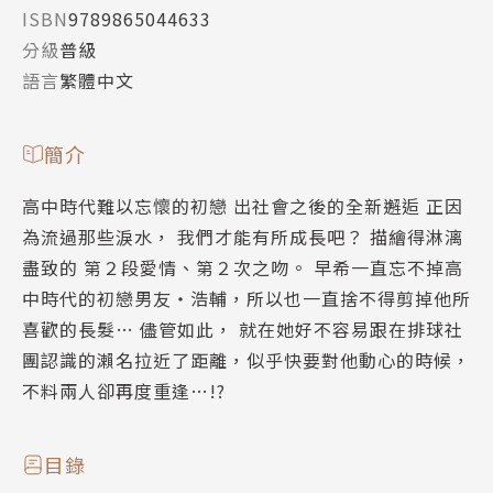
ISBN
9789865044633
分級
普級
語言
繁體中文
簡介
高中時代難以忘懷的初戀 出社會之後的全新邂逅 正因
為流過那些淚水， 我們才能有所成長吧？ 描繪得淋漓
盡致的 第２段愛情、第２次之吻。 早希一直忘不掉高
中時代的初戀男友‧浩輔，所以也一直捨不得剪掉他所
喜歡的長髮… 儘管如此， 就在她好不容易跟在排球社
團認識的瀨名拉近了距離，似乎快要對他動心的時候，
不料兩人卻再度重逢…!?
目錄