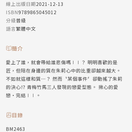
線上出版日期
2021-12-13
ISBN
9789865045012
分級
普級
語言
繁體中文
簡介
愛上了誰，就會帶給誰悲傷嗎∣∣？ 明明喜歡的是
匠，但陪在身邊的巽在朱莉心中的比重卻越來越大。
不如就這樣和巽…？ 然而〝某個事件〞卻動搖了朱莉
的決心!? 青梅竹馬三人發現的戀愛型態。 揪心的愛
戀‧完結∣∣。
目錄
BM2463