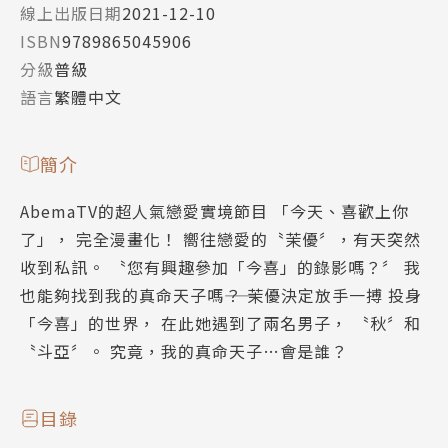
線上出版日期
2021-12-10
ISBN
9789865045906
分級
普級
語言
繁體中文
簡介
AbemaTV的超人氣戀愛實境節目 「今天、喜歡上你
了」， 完全漫畫化！ 嚮往戀愛的〝茉優〞，有天突然
收到私訊。 〝您有興趣參加「今喜」的錄影嗎？〞 我
也能夠找到我的真命天子嗎――？ 茉優決定放手一搏 投身
「今喜」的世界， 在此她遇到了兩名男子， 〝秋〞和
〝斗亞〞。 究竟，我的真命天子…會是誰？
目錄