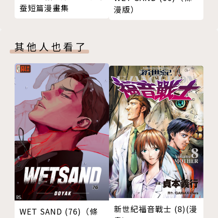
蚕短篇漫畫集
漫版）
其他人也看了
新世紀福音戰士 (8)(漫
WET SAND (76)（條