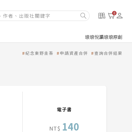
0
琅琅悅讀
琅琅原創
紀念東野圭吾
申請資產合併
查詢合併結果
電子書
140
NT$