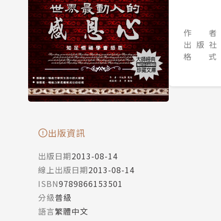
作 者
出 版 社
格 式
出版資訊
出版日期
2013-08-14
線上出版日期
2013-08-14
ISBN
9789866153501
分級
普級
語言
繁體中文