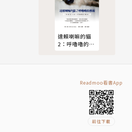
達賴喇嘛的貓
2：呼嚕嚕的藝
術
Readmoo看書App
前往下載