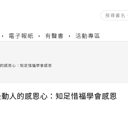
資產合併結果查詢
電子報紙
有聲書
活動專區
書櫃開通申請
與資產合併申請圖文教學
資產合併結果查詢
書櫃開通申請
的感恩心：知足惜福學會感恩
最動人的感恩心：知足惜福學會感恩