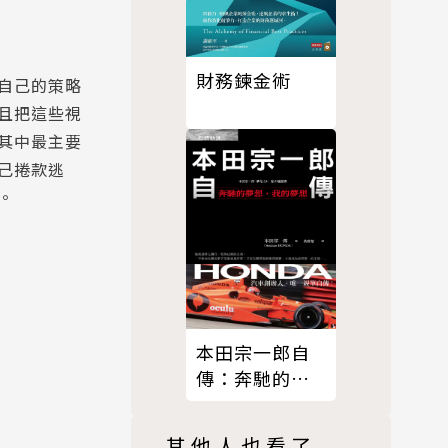
財務鍊金術
自己的策略
且把這些視
其中最主要
己捲款逃
。
本田宗一郎自
傳：奔馳的夢
想，我的夢想
其他人也看了