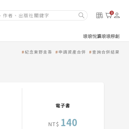
0
琅琅悅讀
琅琅原創
紀念東野圭吾
申請資產合併
查詢合併結果
電子書
140
NT$