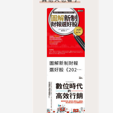
圖解新制財報
選好股《2020
增訂版》