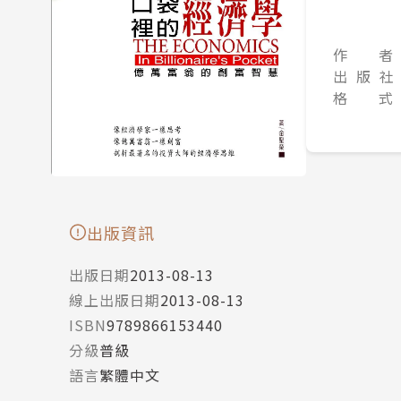
作 者
出 版 社
格 式
出版資訊
出版日期
2013-08-13
線上出版日期
2013-08-13
ISBN
9789866153440
分級
普級
語言
繁體中文