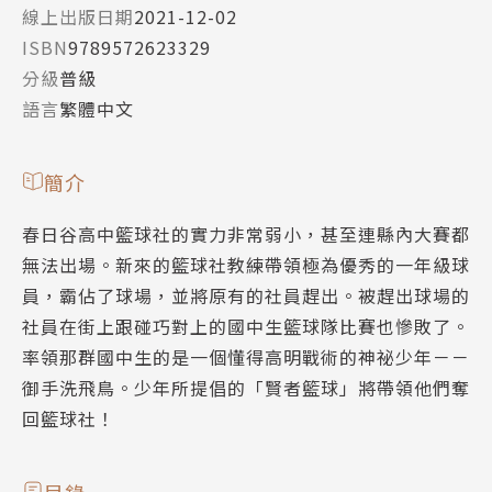
線上出版日期
2021-12-02
ISBN
9789572623329
分級
普級
語言
繁體中文
簡介
春日谷高中籃球社的實力非常弱小，甚至連縣內大賽都
無法出場。新來的籃球社教練帶領極為優秀的一年級球
員，霸佔了球場，並將原有的社員趕出。被趕出球場的
社員在街上跟碰巧對上的國中生籃球隊比賽也慘敗了。
率領那群國中生的是一個懂得高明戰術的神祕少年－－
御手洗飛鳥。少年所提倡的「賢者籃球」將帶領他們奪
回籃球社！
目錄