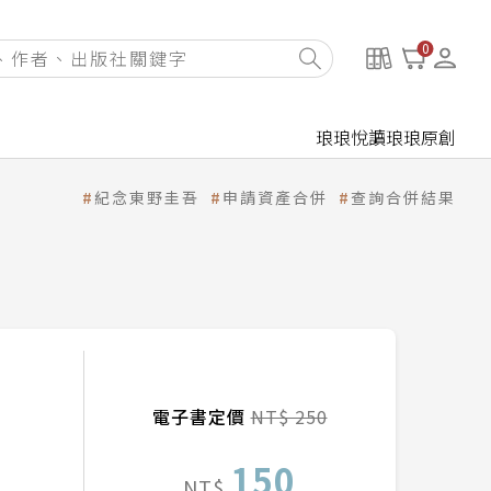
0
琅琅悅讀
琅琅原創
紀念東野圭吾
申請資產合併
查詢合併結果
電子書定價
NT$ 250
150
NT$