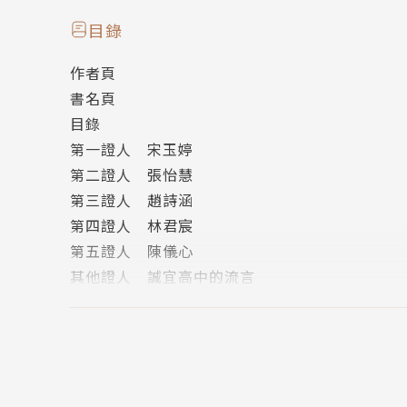
寧悅淩
目錄
作者頁
天蠍座AB型。
書名頁
沉靜卻瘋狂。忽冷忽熱且不受控。孤獨與人群焦
目錄
小說作者。編劇。塔羅占卜師。流浪者。擁有人
第一證人 宋玉婷
腦袋裡生產荒誕念頭的速度總是快過寫字。
第二證人 張怡慧
一雙手除了寫字以外沒有任何生活技能。
第三證人 趙詩涵
需定期靠近海水補充靈力值。喜歡梅艷芳和Cate Bla
第四證人 林君宸
認為最偉大的靈魂是雌雄同體。終生信仰是自由
第五證人 陳儀心
其他證人 誠宜高中的流言
www.facebook.com/hsuan.ns
版權頁
封底
繪者簡介
Nuda