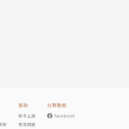
遊戲開發，離開日本開始自學程式語言——
會用到三角函數跟馬格納斯效應呢。
幫助
社群動態
新手上路
facebook
條款
常見問題