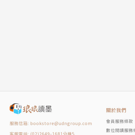
當膩了大公司美術小齒輪的Nuda為了更好掌握
然而誰又想得到獨立製作遊戲需要學的程式語言
關於我們
會員服務條款
服務信箱: bookstore@udngroup.com
數位閱讀服務
客服電話: (02)2649-1681分機5