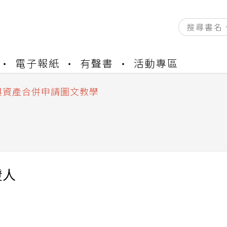
資產合併結果查詢
電子報紙
有聲書
活動專區
書櫃開通申請
與資產合併申請圖文教學
資產合併結果查詢
書櫃開通申請
證人