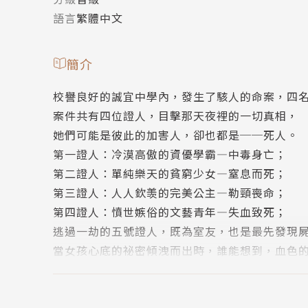
語言
繁體中文
簡介
校譽良好的誠宜中學內，發生了駭人的命案，四
案件共有四位證人，目擊那天夜裡的一切真相，
她們可能是彼此的加害人，卻也都是──死人。
第一證人：冷漠高傲的資優學霸—中毒身亡；
第二證人：單純樂天的貧窮少女—窒息而死；
第三證人：人人欽羡的完美公主—勒頸喪命；
第四證人：憤世嫉俗的文藝青年—失血致死；
逃過一劫的五號證人，既為室友，也是最先發現
當女孩心底的祕密傾洩而出時，誰能想到，血色
作者簡介