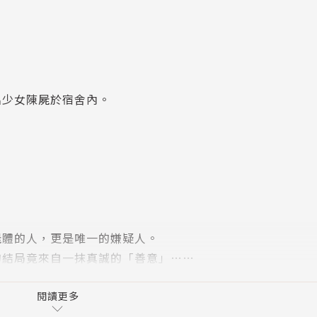
名少女陳屍於宿舍內。
屍體的人，更是唯一的嫌疑人。
的結局竟來自一抹真誠的「善意」……
閱讀更多