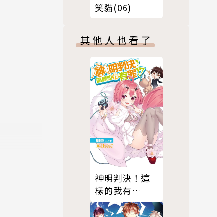
笑貓(06)
其他人也看了
神明判決！這
樣的我有
罪！？(01)