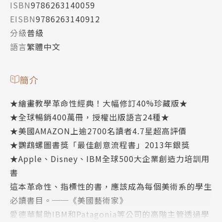
ISBN
9786263140059
EISBN
9786263140912
分級
普級
語言
繁體中文
簡介
★繪畫教學革命性經典！大幅修訂40%珍藏版★
★全球暢銷400萬冊，授權出版語言24種★
★美國AMAZON上逾2700名讀者4.7星超高評價
★鸚鵡螺圖書獎「最佳創意流程書」2013年銀獎
★Apple、Disney、IBM全球500大企業創造力培訓用
書
這本革命性、指標性的書，應該成為每個美術系的學生
必讀書目。──《美國藝術家》
愛德華幫助IBM和Patagonia等公司的高階主管透過學