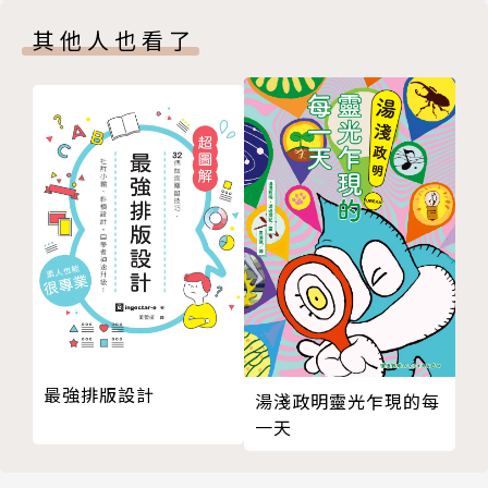
►不僅教你畫得出色，也讓你重新認識世界的美，更打
其他人也看了
開你的創造力開關！
當你學會這套畫畫技巧，你將能重新觀察、理解這個世
界，
像藝術家一樣思考，看見隱藏在尋常事物中的美感。
「我以前從來沒有意識到有那麼多可看的東西，以及這
些東西有多美。」
「在繪畫之前我從未真正看過一個人的臉。現在，最奇
怪的是每個人對我來說都很美。」
更棒的是，你的感知、直覺和創造力也將隨之擴展，
讓你在面對難解問題時，更能有創意地輕易找出答案！
＃書中的學畫小訣竅＃
最強排版設計
湯淺政明靈光乍現的每
‧將你想畫的圖像上下顛倒擺放，反而能畫出更好的畫
一天
作！
‧遇到不好描繪的困難物件，先去畫背景，正確的形狀