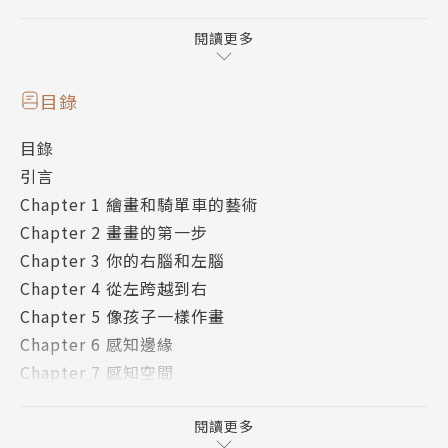
習繪畫所需的基本感知技巧，從而讓他們變得更靈活。
──《時代》雜誌
閱讀更多
►初學者必備經典！成功開發每個人的畫畫潛力
目錄
很多人覺得自己毫無繪畫天分，懷疑自己也許永遠學不
目錄
會畫畫，
引言
身為藝術教授的貝蒂‧愛德華力圖打破這種迷思，
Chapter 1 繪畫和騎單車的藝術
她專為完全不會畫畫的人設計了一系列練習，成果一再
Chapter 2 畫畫的第一步
令人驚豔！
Chapter 3 你的右腦和左腦
學生們第一天的作品和第五天的作品普遍有著天壤之
Chapter 4 從左跨越到右
別，
Chapter 5 像孩子一樣作畫
有些作品更展現出令人驚嘆的繪畫技巧，連畫者本人都
Chapter 6 感知邊緣
難以置信。
Chapter 7 感知空間
四十年來，本書獲得令上百萬人學會繪畫的巨大成就，
Chapter 8 感知關聯性
成為口碑傳頌的不朽之作。
Chapter 9 畫一幅側面肖像
閱讀更多