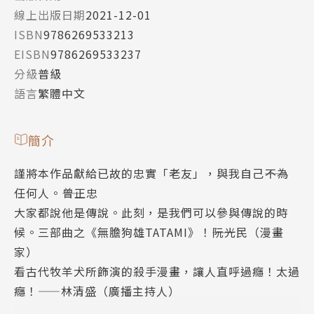
線上出版日期
2021-12-01
ISBN
9786269533213
EISBN
9786269533237
分級
普級
語言
繁體中文
簡介
謹將本作品獻給已故的忠實「老友」，與我自己――不為
任何人。――曾正忠
大家都說他是傳說。此刻，是我們可以參與傳說的時
候。三部曲之《無膽狗雄TATAMI》！――阮光民（漫畫
家）
看古代牧羊犬所飾演的殺手漫畫，讓人直呼過癮！太過
癮！——林清盛（廣播主持人）