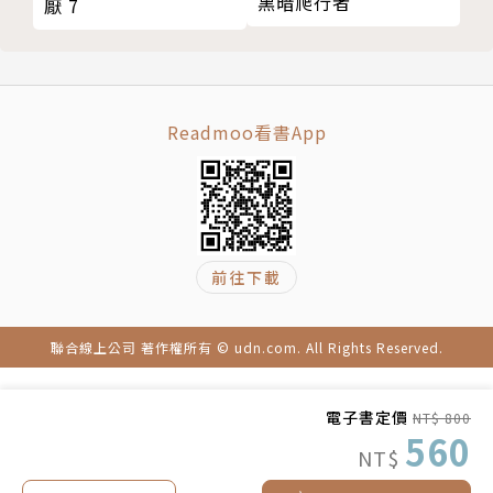
黑暗爬行者
厭 7
【故事】
因為外型與一般古代牧羊犬不同，從小被遺棄的小牧羊
犬TATAMI在外流浪漂泊、餐風露宿。有天，TATAMI
遇上了當地惡棍「山貓二人組」，雙方打得不可開交
Readmoo看書App
時，此時職業殺手「東方摃丸」出現並解救了TATAM
I。
東方摃丸為一名職業殺手，他收養了TATAMI後開始教
導他各式武器，在一次意外中遭對手暗算身亡。為了償
前往下載
還他留下的債務，TATAMI接承衣缽、踏上殺手之路。
一日，一名身穿黑衣的女子找上門，希望TATAMI可以
聯合線上公司 著作權所有 © udn.com. All Rights Reserved.
幫她暗殺負心漢，因而開啟了與黑白兩道一連串的糾
葛。
電子書定價
NT$ 800
560
警方與黑社會「檳榔幫」槍林彈雨下的腥風血雨⋯⋯
NT$