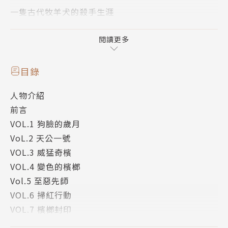
一隻古代牧羊犬的殺手生涯
最燒拍檔
T A T A M I × 東方摃丸
閱讀更多
百發不中的狗雄殺手TATAMI因為怕貓的天性難改，無
目錄
法保護雇主桃子小姐而被解雇。在遭眾人唾棄的情況
人物介紹
下，TATAMI陷入了該繼續或是放棄的兩難抉擇中……
前言
而一直生死未卜、行蹤成謎的TATAMI的師父東方摃
VOL.1 狗臉的歲月
丸，這時突然持槍出現，他是否會殺了一直視自己為仇
VoL.2 天公一號
人的林來福？！……
VOL.3 威猛奇檳
章魚市將陷入檳榔幫所掀起的黑道風暴中，再加上東方
VOL.4 變色的檳榔
摃丸的興風作浪，無膽狗雄TATAMI要如何收拾這混亂
Vol.5 至惡先師
的局面？！……
VOL.6 掃紅行動
VOL.7 檳榔封印
人物介紹
VOL.8 阿桃發威