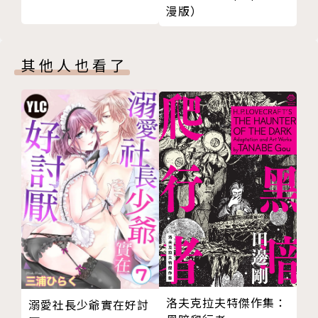
漫版）
小便宜且是個「俗仔」。
大姐大
其他人也看了
檳榔幫幫主，男人婆的形象深植人心，手段鐵血狠絕。
大鎯頭
檳榔幫成員，為大姐大馬前卒。對桃子頗有好感。
李麥克
章魚市保安隊隊長，致力於打擊檳榔客和檳榔幫。
林來福
早年與東方摃丸共同稱霸殺手界，卻被他黑吃黑而一無
所有，從此人生目標就是要殺了東方摃丸以報不共戴天
之仇。
洛夫克拉夫特傑作集：
溺愛社長少爺實在好討