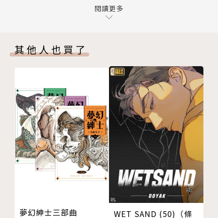
VOL.9 速食店大搶案
閱讀更多
ACTION
VOL.10 宮保貓丁
行動開始
VOL.11 日出「東方」‧「摃丸」再現
其他人也買了
VOL.12 末路狂「桃」
TATAMI
VOL.13 逃獄威龍
繼承師父東方摃丸衣缽，而成為殺手的古代牧羊犬，唯
VOL.14 狗兄鼠弟
一弱點就是怕貓。╱
VOL.15 驚爆市警局
VOL.16 往日情懷
東方摃丸
VOL.17 掃黑大進擊
江湖上大名鼎鼎的殺手，收養TATAMI並將他培養成一
VOL.18 「巷」戰獵鹿人
名殺手，一次在任務中遭到暗算死亡。
VOL.19 「近視」終結者
後記
桃子
曾與東方摃丸有段情，為報負心之仇而找上TATAMI。
保久魯
夢幻紳士三部曲
WET SAND (50)（條
原為酒吧店主，後跟著TATAMI踏上殺手之路，個性貪