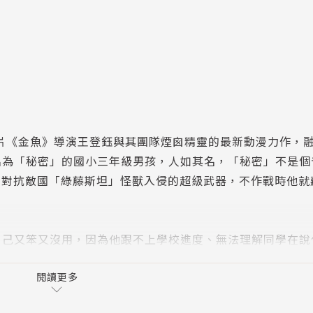
短片《金魚》導演王登鈺與其團隊煙囪精靈的最新動漫力作，
名為「秘密」的國小三年級男孩，人如其名，「秘密」不是個
」對抗敵國「綠藤斯坦」怪獸入侵的超級武器，不作戰時他就
自己又笨又沒用，因為他跟不上學校進度、無法理解同學在說
密」本來以為這一切都是理所當然。直到有天，班上轉來了跟
到同類，交到好朋友，沒想到⋯⋯？
閱讀更多