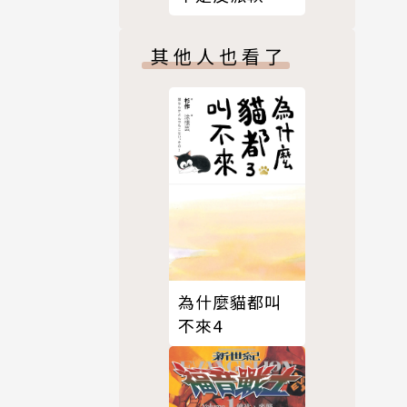
蝦。 4
其他人也看了
「綠藤斯
就對敵國同
層的召見，
口號，國家
密是正義？
、政府與人
不實的怪
為什麼貓都叫
此開始對自
不來4