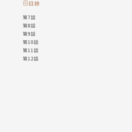
噓！我們不可以懷疑國家！
目錄
因為那是我們賴以維生的信仰……
第7話
第8話
在第二集當中，場景轉移到了敵國「綠藤斯坦」
第9話
坦」特別攻擊行動隊的隊長、副隊長，由於敵國
第10話
仇敵愾，信奉國家至上的真理。一次怪獸暴走的
第11話
以及目睹種種不合理的情景後，兩人不禁開始懷
第12話
做的一切就都是對的嗎⋯⋯？
強大而錯綜複雜的糾葛，是貫穿第二集的最精華
誰說製造怪獸的一方就是邪惡？雙方都有各自奮
民，雙方「內部」也有同樣的情況。鐵丸國：「
獸，卻忘記要為國家打勝仗的初衷。」當「鬥爭
我懷疑、對國家懷疑、對敵人懷疑，多重複雜的
外表是機器人與怪獸的王道特攝元素