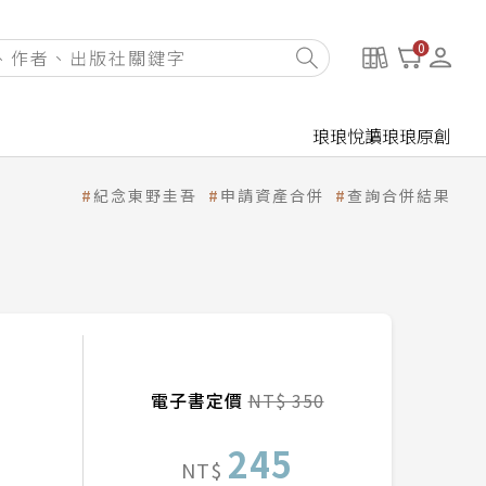
0
琅琅悅讀
琅琅原創
紀念東野圭吾
申請資產合併
查詢合併結果
電子書定價
NT$ 350
245
NT$