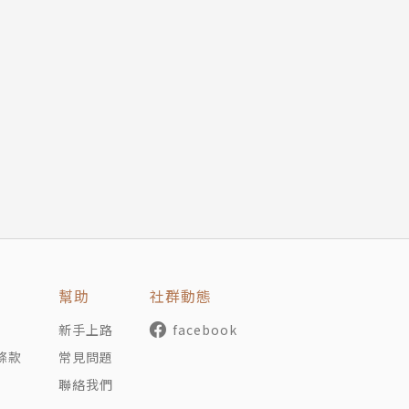
我意識從無感到受啟蒙而萌發的過程。在這個「怪獸V.S.機
長過程的苦澀與尷尬、如何面對信仰價值遭到動搖的不安，以
層次兼具的出色作品，乍看吸收了諸多日系動漫特攝的養分而
和成長故事，是非常誠懇真切、也極有魅力的作者個人世界，
本動漫成長的台灣讀者來說，相當有共鳴。系列預計出版三集
非常用心，此次《秘密耳語》的漫畫由原作王登鈺重新設定分
，同時張力十足，非常驚人。
幫助
社群動態
新手上路
facebook
密耳語之怪獸圖鑑》，收錄了《秘密耳語》系列漫畫裡的各種
條款
常見問題
界物質結晶系」和「巫術咒怨提煉系」三大類別，完全不輸日本
聯絡我們
根據怪獸樣貌編寫系譜和發人深省的設定，共80隻怪獸，