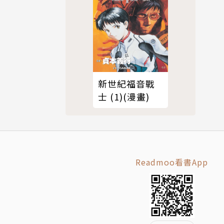
器人」看似
及錯綜複雜
形成骨架，
猶如一頭披
新世紀福音戰
，本書為系
士 (1)(漫畫)
鏡，再和團
Readmoo看書App
「怪獸」
特攝片的精
建構出一個完