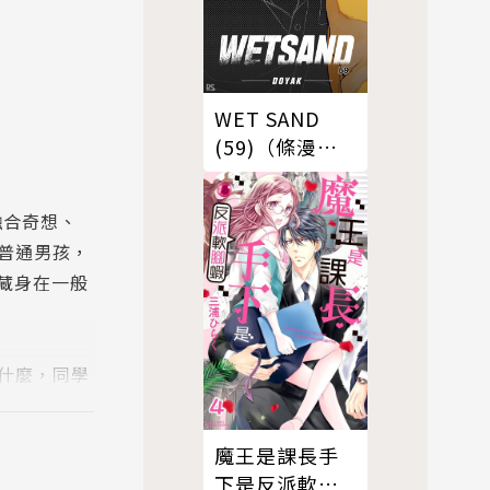
WET SAND
(59)（條漫
版）
融合奇想、
普通男孩，
藏身在一般
什麼，同學
他一樣
魔王是課長手
下是反派軟腳