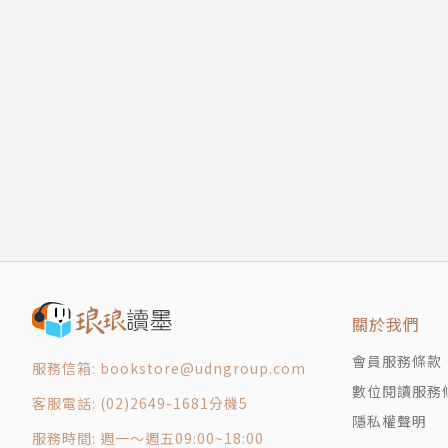
內在實為暗黑系的童年成長物語
作者藉由秘密、佳琳這兩個小學生的視角，探討自
充滿熱血奇想的科幻背景中，作者細膩地嵌入成
的矛盾糾葛。這是一部綺麗視覺效果與深厚內涵
但內裡和核心的情感其實是非常哀傷的童年回憶
著王道漫畫毛皮的邪道怪獸。對許多同樣吸收日
列第二集。
【《秘密耳語》系列的宇宙】
王登鈺及其年輕團隊「煙囪精靈」在畫面經營上
隊一起完稿，分鏡流暢，畫面也超乎想像地細膩
關於我們
會員服務條款
服務信箱: bookstore@udngroup.com
第一集出版時，同步出版從故事衍伸而出的《秘
數位閱讀服務
（Kaiju），分為「基因混亂增殖系」、「異
客服電話: (02)2649-1681分機5
隱私權聲明
細畫稿、震撼力十足，再委由資深動漫專家張清龍
服務時間: 週一～週五09:00~18:00