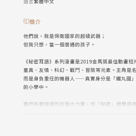
語言
繁體中文
簡介
他們說，我是保衛國家的超級武器；
但我只想，當一個普通的孩子。
《秘密耳語》系列漫畫是2019金馬獎最佳動畫
童真、友情、科幻、戰鬥、冒險等元素。主角是
而是身負重任的機器人——真實身分是「鐵丸國
的小學中。
雖然有著毀滅性的強大力量，但「秘密」總覺得
跟老師都討厭他，把他視為「怪胎」⋯⋯。「秘
「怪」的新同學「佳琳」，秘密以為自己終於找