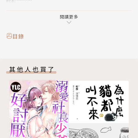
美奈子在夢中遇到一個惡魔．迪莫斯，他告訴美奈子他
打從遙遠的往昔就愛著她，要來迎接她，讓她成為他的
閱讀更多
新娘…原本以為只是夢境的美奈子因而鬆了口氣，沒想
到一切才要開始—…"
目錄
其他人也買了