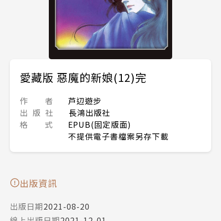
愛藏版 惡魔的新娘(12)完
作 者
芦辺遊步
出 版 社
長鴻出版社
格 式
EPUB(固定版面)
不提供電子書檔案另存下載
出版資訊
出版日期
2021-08-20
線上出版日期
2021-12-01