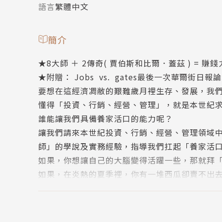
語言
繁體中文
簡介
★8大師 ＋ 2傳奇( 賈伯斯和比爾．蓋茲 ) =
★附贈： Jobs vs. gates最後一次華爾街日
要想在這經濟凋敝的艱難歲月裡生存、發展，我
懂得「投資、行銷、經營、管理」，就是本世紀
誰能讓我們具備養家活口的能力呢？
讓我們請來本世紀投資、行銷、經營、管理領域
師」的學說及實務經驗，指導我們扛起「養家活
如果，你想讓自己的大腦變得活躍一些，那就拜
如果，在炎熱的夏季裡，你有一堆西瓜卻賣不出
如果，你的產品正在庫房裡睡大覺，那麼，我們
如果，在牛市裡，你的股票市值卻在縮水，那麼
特的投資理論後，再來投資股票。