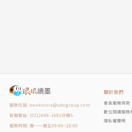
【大師名言錄】
戰勝市場，從新思維開始
創新，從一隻鞋子開始
創新要螺旋式進行
天平思維
營運請貼緊市場
市場來源於顧客，而不是在市場分析室
當心黑箱測試法－－認真接聽每一個顧客電話
反市場運作
課後輔導：【大師學說總整理】
跟著「行銷學之父」科特勒學行銷
關於我們
【大師生平】
【大師名言錄】
會員服務條款
服務信箱: bookstore@udngroup.com
品牌效應－－培育品牌，吸引消費者
數位閱讀服務
客服電話: (02)2649-1681分機5
服務行銷－－專業、柔性的服務，征服客戶
隱私權聲明
服務時間: 週一～週五09:00~18:00
零庫存行銷－－降低風險