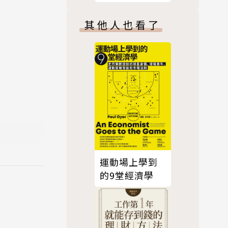
來學學怎樣
其他人也看了
理吧！
。那麼，我
茁壯。
運動場上學到
的9堂經濟學