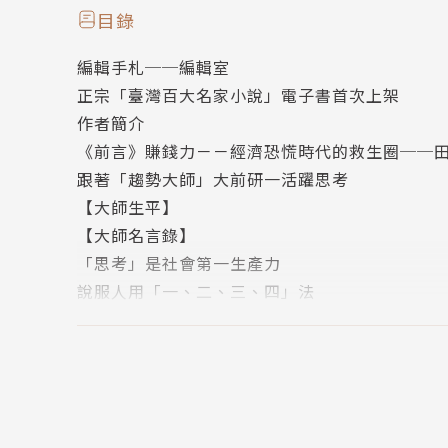
如果，你的下屬正對你陽奉陰違，那麼，我建議
目錄
如果，你的企業馬上就要破產，那麼，就讓我們跟
編輯手札──編輯室
經營企業。
正宗「臺灣百大名家小說」電子書首次上架
如果，你的企業亂得像現在的利比亞、敘利亞，
作者簡介
如果，我們參透了這八位大師的思想精華，再好
《前言》賺錢力－－經濟恐慌時代的救生圈──
們的「賺錢力」就會呈幾何級數遞增，我們的財
跟著「趨勢大師」大前研一活躍思考
8大師＋2大傳奇= 賺錢力，讓您「養家活口」變
【大師生平】
就讓這動盪不安世界中，絕對最亮的十盞明燈，
【大師名言錄】
「思考」是社會第一生產力
說服人用「一、二、三、四」法
思考的目標在發現問題的本質
思考的核心力是「創新」
課後輔導：【大師學說總整理】
跟著「商業教皇」湯姆．畢德士賣東西
【大師生平】