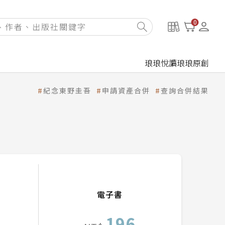
0
琅琅悅讀
琅琅原創
紀念東野圭吾
申請資產合併
查詢合併結果
電子書
196