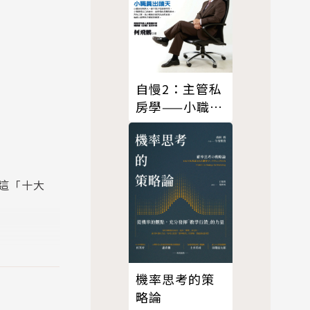
自慢2：主管私
房學——小職員
出頭天(2018年
終極修訂版)
這「十大
機率思考的策
華倫．巴菲
略論