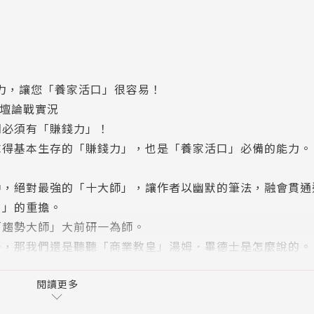
 賺錢力，讓您「養家活口」很容易！
報論壇論戰實況
們必須有「賺錢力」！
求得基本生存的「賺錢力」，也是「養家活口」必備的能力。
中，絕對最強的「十大師」，讓作者以幽默的筆法，融會貫通
口」的重擔。
「趨勢大師」大前研一為師。
去，那我們還是聽聽「商業教皇」湯姆．畢德士是怎麼說的。
不妨向「行銷學之父」科特勒學學行銷知識。
，我建議你放下每天盯著盤面看的習慣，先學習一下「股神」
閱讀更多