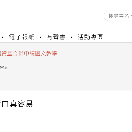
資產合併結果查詢
電子報紙
有聲書
活動專區
書櫃開通申請
與資產合併申請圖文教學
資產合併結果查詢
書櫃開通申請
容易
活口真容易