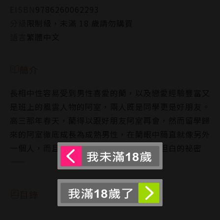
EISBN
9786260062293
分級
限制級，未滿 18 歲請勿購買
語言
繁體中文
簡介
長相中性容易受到男性喜愛的蘭，以及戀愛經驗豐富又
是班上的風雲人物的阿室，兩人既是同學更是好朋友。
高三那年春天，蘭得以跟好朋友阿室再會，然而留學歸
來的阿室徹底成長為成熟男性，在蘭眼中簡直就像另外
一個人，而且阿室心裡還藏著無法對別人坦白的祕密
——
目錄