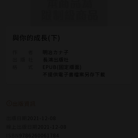
與你的成長(下)
作 者
明治カナ子
出 版 社
長鴻出版社
格 式
EPUB(固定版面)
不提供電子書檔案另存下載
出版資訊
出版日期
2021-12-08
線上出版日期
2021-12-08
ISBN
9786260061784