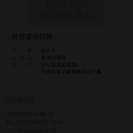
好想當你的狗
作 者
ぼんち
出 版 社
長鴻出版社
格 式
EPUB(固定版面)
不提供電子書檔案另存下載
出版資訊
出版日期
2020-06-10
線上出版日期
2021-12-01
ISBN
9789865044770