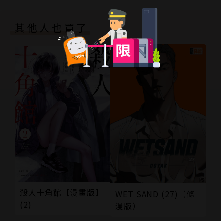
其他人也買了
殺人十角館【漫畫版】
WET SAND (27)（條
(2)
漫版）