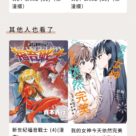
漫版）
漫版）
曾在安古蘭國際漫畫暨影像城駐村，目前是家庭主夫一
枚。
其他人也看了
現在晶櫻都在宅勤務，偶爾才會進公司工作。
她進公司那天早上存糧都會剛好耗盡，
就能免煮飯偷跑去她沒興趣的景點獨自偷歡！
然而這絕對只是巧合……
法律上的預謀與臨時起意判的刑期差很多，和大家共勉
之。
新世紀福音戰士 (4)(漫
我的女神今天依然完美