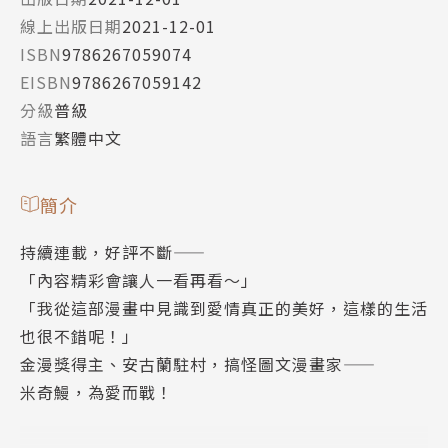
線上出版日期
2021-12-01
ISBN
9786267059074
EISBN
9786267059142
分級
普級
語言
繁體中文
簡介
持續連載，好評不斷——
「內容精彩會讓人一看再看～」
「我從這部漫畫中見識到愛情真正的美好，這樣的生活
也很不錯呢！」
金漫獎得主、安古蘭駐村，搞怪圖文漫畫家——
米奇鰻，為愛而戰！