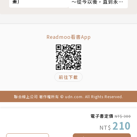
畫)
～從今以後，直到永遠
～（下）(限制級)
（完）
Readmoo看書App
前往下載
聯合線上公司 著作權所有 © udn.com. All Rights Reserved.
電子書定價
NT$ 300
210
NT$