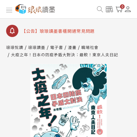
【公告】琅琅讀墨數位閱讀資產合併與書櫃開通申請
0
【公告】琅琅讀墨書櫃開通常見問題
【公告】琅琅讀墨 3 分鐘完成書櫃開通與資產合併申
請圖文教學
【公告】琅琅書店服務升級重要說明及資產合併結果
查詢
琅琅悅讀
琅琅讀墨
電子書
漫畫
職場社會
大疫之年！日本の防疫矛盾大對決：最軟！東京人夫日記
【公告】琅琅讀墨數位閱讀資產合併與書櫃開通申請