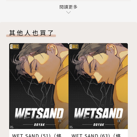
奇鰻的防疫抉擇之卷【5】
閱讀更多
被拒絕的周末出遊提案，體力、行程無極限的單人旅行
奇鰻的防疫抉擇之卷【6】
～
奇鰻的防疫抉擇之卷【7】
什麼！？夫妻即將分隔兩地，太太獨自返臺，人夫留守
其他人也買了
奇鰻的防疫抉擇之卷【END】
日本，
晶櫻歸位！東京生活再開之卷
臺日防疫決策大比拚！
東京2020奧運特別篇【SP】
下期預告
體會了分隔兩地的日子，才發現曾經的那些日常其實並
獨家報導—東京鰻鰻新聞
不容易。
版權頁
臺灣漫畫家米奇鰻，用笑中帶淚的故事記錄東京在地疫
情生活，
防疫隔離也絕不憂鬱，讀者大讚的療癒日常～
作者簡介
WET SAND (51)（條
WET SAND (63)（條
米奇鰻