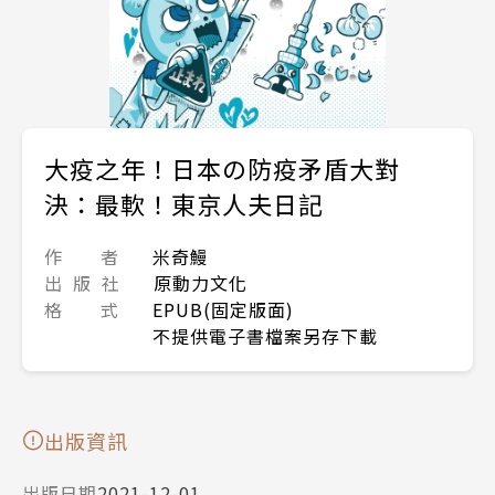
大疫之年！日本の防疫矛盾大對
決：最軟！東京人夫日記
作 者
米奇鰻
出 版 社
原動力文化
格 式
EPUB(固定版面)
不提供電子書檔案另存下載
出版資訊
出版日期
2021-12-01