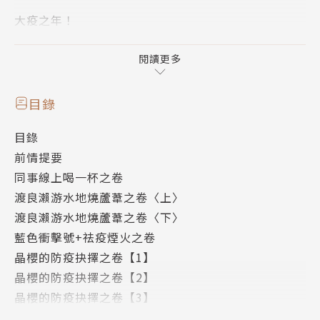
大疫之年！
日本の防疫矛盾大對決。
閱讀更多
東京緊急事態，只好見招拆招、與疫共存！
一年記事、親身紀錄，主題式整理瑣碎日常。
目錄
東京在地疫情生活、平凡而閃亮的夫妻相處。
目錄
前情提要
防疫抉擇x在地觀察x夫妻相處。
同事線上喝一杯之卷
當你不在身邊，我才了解什麼是想念。
渡良瀨游水地燒蘆葦之卷〈上〉
渡良瀨游水地燒蘆葦之卷〈下〉
2020－2021年，東京疫情持續延燒中！
藍色衝擊號+祛疫煙火之卷
隔離14天手續花費都困難，夫妻無法回臺見家人！？
晶櫻的防疫抉擇之卷【1】
兩人婚後第一次短暫分居，人夫異地獨居生活超展開！
晶櫻的防疫抉擇之卷【2】
晶櫻的防疫抉擇之卷【3】
太太在宅勤務，同事線上聚會喝一杯，網路卡卡還是要
晶櫻的防疫抉擇之卷【4】
苦戰硬聊！