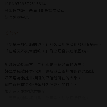
ISBN
9789572615614
分級
限制級，未滿 18 歲請勿購買
語言
繁體中文
簡介
「到底有多無恥啊你？」阿久津用冷淡的視線看過來。
「自尊又不能當飯吃。」飛鳥理直氣壯地回應。
對飛鳥琢磨而言，最近真是一點好事也沒有！
評鑑等級被降等不說，還被派去當無聊的商業間諜，
好不容易混進目標阿久津佳哉所在的大學，
卻在面試前意外遭逢阿久津犀利的質問，
陷入身分敗露的危機!?
一連串的挫敗讓飛鳥十分氣餒，原想直接撤退，
阿久津卻沒有將他趕走，