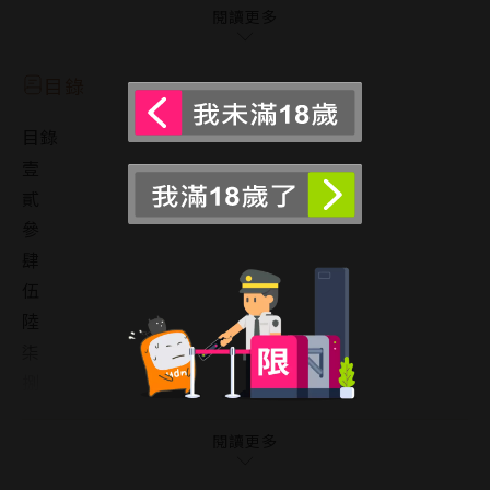
只是要了封口費──飛鳥手中的那顆泡芙。
閱讀更多
從阿久津的態度上，飛鳥看到了任務成功的一線希望，
於是他卯起勁來取悅教授，
目錄
不但跑腿買限量蛋糕、充當司機接送，
目錄
在死皮賴臉地入住對方家後，索性連暖床工作都一起包
壹
下！
貳
只是……這傢伙身邊的奇妙事件怎麼這麼多啊？
參
看來想完成任務，他還得先解決教授的煩惱才行……
肆
伍
陸
柒
捌
玖
後記
閱讀更多
版權頁