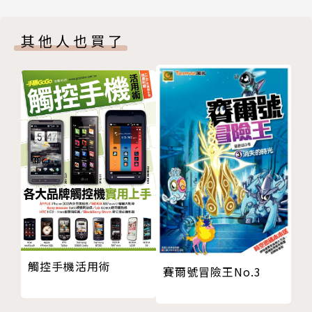
Appendix A 開發環境與JavaScript快速入門
✔驗收學習成果：設計難易適中的習題，並參閱國家考
試題型，提供進一步演練
其他人也買了
觸控手機活用術
賽爾號冒險王No.3