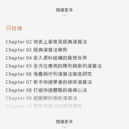
法的概念，包括：分治法、遞迴法、貪心法、動態規劃
法、疊代法、枚舉法、回溯法，並實作許多經典案例，
閱讀更多
如：字串反轉（String Reversal）、迴文（Palindro
me）、整數反轉（Integer Reversal）、判斷兩字是
目錄
否相同（Anagrams）、金字塔圖形外觀（Pyramid）
Chapter 02 地表上最常見經典演算法
…等等。同時應用不同演算法延伸出重要資料結構，例
Chapter 03 經典演算法案例
如：陣列、鏈結串列、堆疊、佇列、樹狀結構、排序、
Chapter 04 走入資料結構的異想世界
搜尋、雜湊…等，搭配這幾年快速竄紅的JavaScript
Chapter 05 全方位應用的陣列與串列演算法
程式語言舉例實作，是您入門演算法的最佳首選。
Chapter 06 堆疊與佇列演算法徹底研究
本書特色：
Chapter 07 新手快速學會的排序演算法
✔演算法最佳首選：配合實作程式碼，將各種演算法應
Chapter 08 打造快速體驗的搜尋心法
用在程式設計的領域
Chapter 09 超圖解的樹狀演算法
✔強化程式設計邏輯：豐富圖例闡述基礎，將演算法做
Chapter 10 圖形演算法的關鍵課程
最簡明的詮釋及舉例
Chapter 11 完美實戰安全性演算法
✔完善科學領域議題：加入實戰安全性演算法與人工智
Chapter 12 人工智慧演算法
閱讀更多
慧的相關演算法