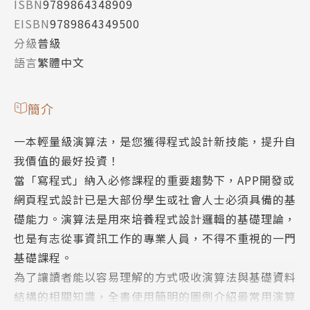
ISBN
9789864348909
EISBN
9789864349500
分級
普級
語言
繁體中文
簡介
一本輕量級演算法，是您獲得程式設計新技能，提升自
我價值的最好投資！
當「寫程式」納入必修課程的重要趨勢下，APP開發或
網頁程式設計已是大部份學生或社會人士必須具備的基
礎能力。演算法是用來培養程式設計邏輯的基礎理論，
也是有志從事資訊工作的專業人員，不得不重視的一門
基礎課程。
為了讓讀者能以容易理解的方式吸收演算法與基礎資料
結構的相關知識，全書使用簡明的圖例介紹最常用演算