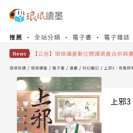
推薦
全站分類
電子書
電子雜誌
【公告】琅琅書店服務升級重要說明及
【公告】因 Readmoo 讀墨系統維護
【公告】琅琅讀墨數位閱讀資產合併與
News
【公告】琅琅讀墨書櫃開通常見問題
【公告】琅琅讀墨 3 分鐘完成書櫃開通
琅琅悅讀
琅琅讀墨
電子書
漫畫
科幻魔幻
上邪3：有隻帥
【公告】琅琅書店服務升級重要說明及
【公告】因 Readmoo 讀墨系統維護
上邪