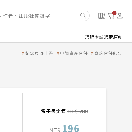
0
琅琅悅讀
琅琅原創
紀念東野圭吾
申請資產合併
查詢合併結果
電子書定價
NT$ 280
196
NT$