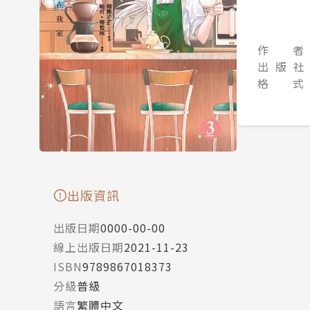
作 者
出 版 社
格 式
出版資訊
出版日期
0000-00-00
線上出版日期
2021-11-23
ISBN
9789867018373
分級
普級
語言
繁體中文