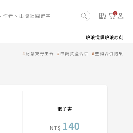
0
琅琅悅讀
琅琅原創
紀念東野圭吾
申請資產合併
查詢合併結果
電子書
140
NT$