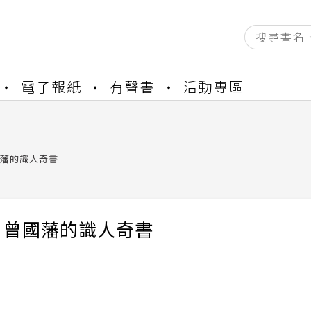
資產合併結果查詢
電子報紙
有聲書
活動專區
中，本站同步暫停部分閱讀服務
書櫃開通申請
與資產合併申請圖文教學
資產合併結果查詢
藩的識人奇書
中，本站同步暫停部分閱讀服務
：曾國藩的識人奇書