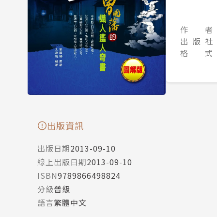
作 者
出 版 社
格 式
出版資訊
出版日期
2013-09-10
線上出版日期
2013-09-10
ISBN
9789866498824
分級
普級
語言
繁體中文