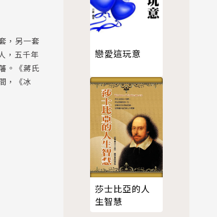
套，另一套
戀愛這玩意
人，五千年
藩。《蔣氏
間，《冰
莎士比亞的人
生智慧