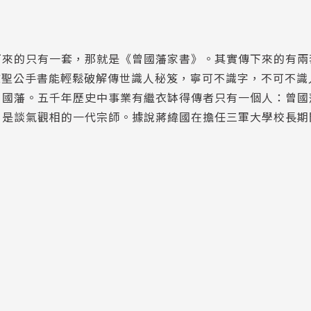
下來的只有一套，那就是《曾國藩家書》。其實傳下來的有兩
文聖公手書能輕鬆破解傳世識人秘笈，寧可不識字，不可不識
曾國藩。五千年歷史中事業有繼衣缽得傳者只有一個人：曾國
，是談氣觀相的一代宗師。據說蔣緯國在擔任三軍大學校長期