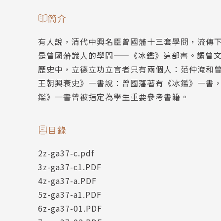
簡介
有人說，清代中興名臣曾國藩十三套學問，流傳
是曾國藩識人的學問——《冰鑑》這部書。讀曾
歷史中，立德立功立言者只有兩個人：范仲淹和
王朝興衰史》一書說：曾國藩著有《冰鑑》一書
鑑》一書曾被指定為學生重要參考書籍。
目錄
2z-ga37-c.pdf
3z-ga37-c1.PDF
4z-ga37-a.PDF
5z-ga37-a1.PDF
6z-ga37-01.PDF