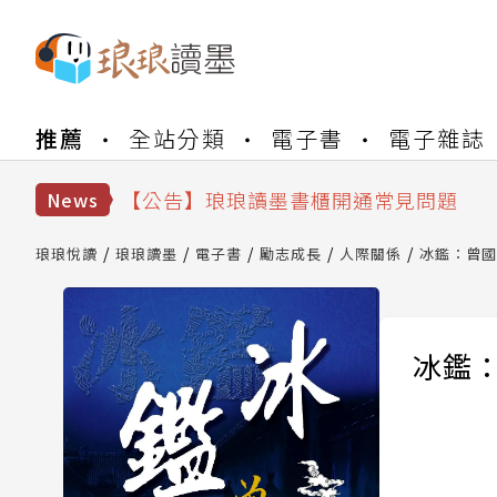
【公告】琅琅書店服務升級重要說明及
推薦
全站分類
電子書
電子雜誌
【公告】因 Readmoo 讀墨系統維護
【公告】琅琅讀墨數位閱讀資產合併與
【公告】琅琅讀墨書櫃開通常見問題
News
【公告】琅琅讀墨 3 分鐘完成書櫃開通
【公告】琅琅書店服務升級重要說明及
琅琅悅讀
琅琅讀墨
電子書
勵志成長
人際關係
冰鑑：曾國
【公告】因 Readmoo 讀墨系統維護
冰鑑