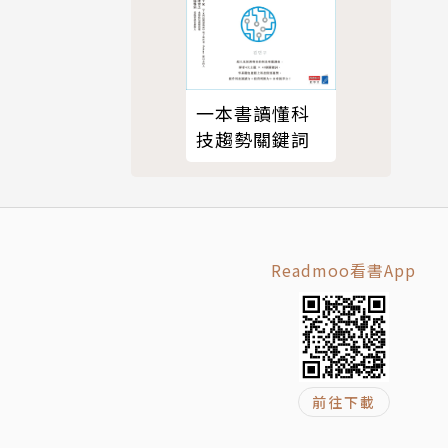
手各種商品
一本書讀懂科
技趨勢關鍵詞
與銷售能力
力等主題，
Readmoo看書App
前往下載