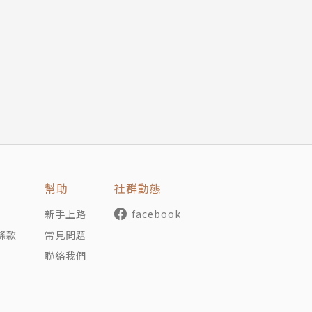
社會心理學系畢業，曾於廣告代理商的促銷專業團隊服務，經
品導入期的企畫到成熟商品的銷售策略調整，以及服務、業務
服務業、餐飲業等各種不同產業與業務形態。
屆促銷展擔任講師，經常以促銷、強化業務能力、強化銷售能
幫助
社群動態
新手上路
facebook
條款
常見問題
聯絡我們