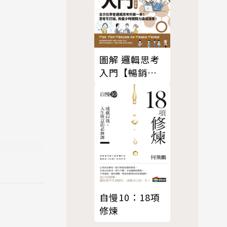
圖解 邏輯思考
入門【暢銷新
版】
自慢10：18項
修煉
9大類熱銷