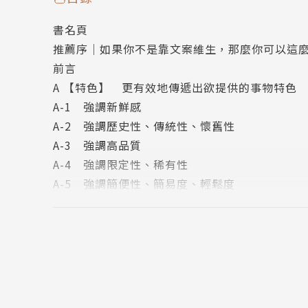
金句，能用在各種情境，撩撥消費者購買情緒。
書名頁
推薦序｜如果你不是靠文案維生，那麼你可以這
日本廣告專家教你》最吸睛文案句型與勾人詞彙
前言
各行各業都能用‧一翻即上手‧4000海量詞彙任
A 【特色】 更有效地傳遞出欲提供的事物特色
A-1 強調新鮮感
｜本書特色｜
A-2 強調歷史性、傳統性、懷舊性
• 一秒就能吸引人下單的狂賣金句
A-3 強調高品質
在不知不覺留下記憶+不知為何會很在意+會勾起
A-4 強調限定性、稀有性
• 解說、定義關鍵金句
A-5 強調簡便性、簡易度、輕鬆度
從頭了解真義，了解詞彙的最佳用法。
A-6 強調信賴感、安心感
•【例】舉例造句
B 【引人注意】 讓眼前的顧客注意到你
可以運用在各式場合的舉例用法，實際演練文案
B-1 喚醒、引人注意
• 近似詞➡最佳延伸用法不藏私全揭露
B-2 運用第三方的意見、顧客的評價
每個關鍵金句旁附上「有效的運用方法」、「近
B-3 刺激欲望、快感、願望
B-4 運用不滿、不安的條件
｜作者簡介｜