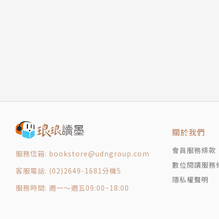
B-5 刺激求知慾、對知識的好奇心
B-6 運用反話表現
堀田博和
C 【強調】 有效傳達、讓優異的部分更加顯著
1967年出生於大阪市。追手門學院大學文學院
C-1 想帶出衝擊感、強調時
與服務的促銷活動。
C-2 展現出堅持講究、特殊感
C-3 展現出附加價值（附贈、加值、更進一步）
負責廣泛且多元商品銷售相關企畫與策略，從商
C-4 強調比較條件、比較優勢
強化策略等。客戶範圍從食品製造商、經銷商、
D 【人氣】 展現出該事物受到顧客熱烈支持
D-1 展現出熱銷度（人氣）
另著有《商品促銷全攻略》。此外曾於大阪第一
D-2 展現出喜好、強烈嗜好
關於我們
舉辦演講與研習會，並提供顧問諮詢服務。
D-3 展現出趨勢（流行）
會員服務條款
服務信箱: bookstore@udngroup.com
E 【情緒】 深入刺激顧客的情緒
數位閱讀服務
客服電話: (02)2649-1681分機5
E-1 展現出體驗、感受
隱私權聲明
E-2 強調五感體驗
服務時間: 週一～週五09:00~18:00
E-3 展現出幸福感、幸運的條件
E-4 強調感動