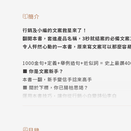
簡介
行銷及小編的文案救星來了！
翻開本書，套進產品名稱，3秒就結案的必備文案
令人怦然心動的一本書，原來寫文案可以那麼容
1000金句+定義+舉例造句+近似詞 = 史上最讚4
■ 你是文案新手？
本書一翻，新手變信手捻來高手
■ 關於下標，你已腸枯思竭？
運用本書技巧，讓你從行銷小白變詩仙李白
■ 該怎麼下標，FB、IG貼文按讚數才能破表?
4000句文案包山包海，不僅吸睛又有創意
本書作者堀田博和曾從事各式促銷活動，從食品
目錄