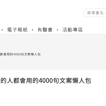
資產合併結果查詢
電子報紙
有聲書
活動專區
書櫃開通申請
與資產合併申請圖文教學
資產合併結果查詢
書櫃開通申請
人都會用的4000句文案懶人包
9%的人都會用的4000句文案懶人包