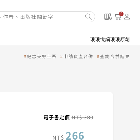
0
琅琅悅讀
琅琅原創
紀念東野圭吾
申請資產合併
查詢合併結果
電子書定價
NT$ 380
266
NT$