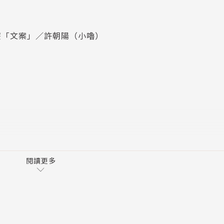
讓你在短時間之內，就寫出讓人秒買成交的洗腦文。
麼「文案」／許朝陽（小嚕）
你選
購買欲望，集結這些暢銷元素的所有關鍵金句。
閱讀更多
的洗腦功力。
似詞」，讓你的詞彙庫呈倍數成長！