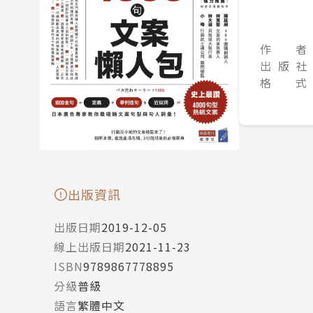
作 者
出 版 社
格 式
出版資訊
出版日期
2019-12-05
線上出版日期
2021-11-23
ISBN
9789867778895
分級
普級
語言
繁體中文