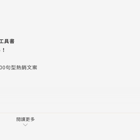
工具書
易！
000句型熱銷文案
閱讀更多
製造商、經銷商、服務業、餐飲業等無一不包。他集結整理出