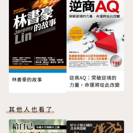
021.jpg
022.jpg
023.jpg
024.jpg
025.jpg
026.jpg
027.jpg
028.jpg
029.jpg
逆商AQ：突破逆境的
林書豪的故事
030.jpg
力量，命運將從此改變
031.jpg
032.jpg
033.jpg
其他人也看了
034.jpg
035.jpg
036.jpg