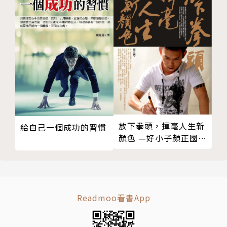
037.jpg
038.jpg
039.jpg
040.jpg
041.jpg
042.jpg
043.jpg
044.jpg
045.jpg
放下拳頭，揮毫人生新
給自己一個成功的習慣
046.jpg
顏色 —好小子顏正國的
青春與覺醒
047.jpg
048.jpg
049.jpg
050.jpg
Readmoo看書App
051.jpg
052.jpg