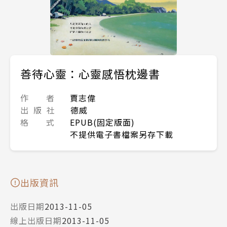
善待心靈：心靈感悟枕邊書
作 者
賈志偉
出 版 社
德威
格 式
EPUB(固定版面)
不提供電子書檔案另存下載
出版資訊
出版日期
2013-11-05
線上出版日期
2013-11-05