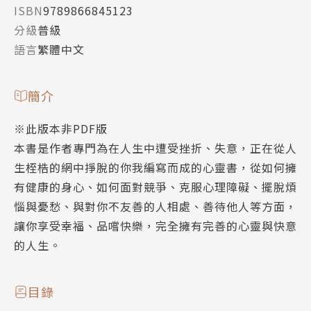
ISBN
9789866845123
分級
普級
語言
繁體中文
簡介
※此版本非PDF版
本書是作者專門為在人生中遭受挫折、失意，正在從人
生桎梏的網中掙脫的你我編寫而成的心靈書，從如何擁
有健康的身心、如何面對競爭、克服心理障礙、擺脫煩
惱與憂愁、與對你不友善的人相處、善待他人等方面，
讓你享受幸福、品嚐快樂，完全擁有完善的心靈與快意
的人生。
目錄