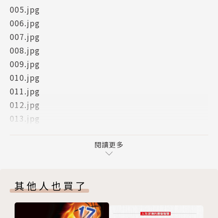
005.jpg
006.jpg
007.jpg
008.jpg
009.jpg
010.jpg
011.jpg
012.jpg
013.jpg
014.jpg
015.jpg
閱讀更多
016.jpg
017.jpg
其他人也買了
018.jpg
019.jpg
020.jpg