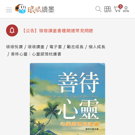
【公告】因 Readmoo 讀墨系統維護中，本站同步暫
0
停部分閱讀服務
【公告】琅琅讀墨數位閱讀資產合併與書櫃開通申請
【公告】琅琅讀墨書櫃開通常見問題
【公告】琅琅讀墨 3 分鐘完成書櫃開通與資產合併申
請圖文教學
琅琅悅讀
琅琅讀墨
電子書
勵志成長
個人成長
【公告】琅琅書店服務升級重要說明及資產合併結果
善待心靈：心靈感悟枕邊書
查詢
【公告】因 Readmoo 讀墨系統維護中，本站同步暫
停部分閱讀服務