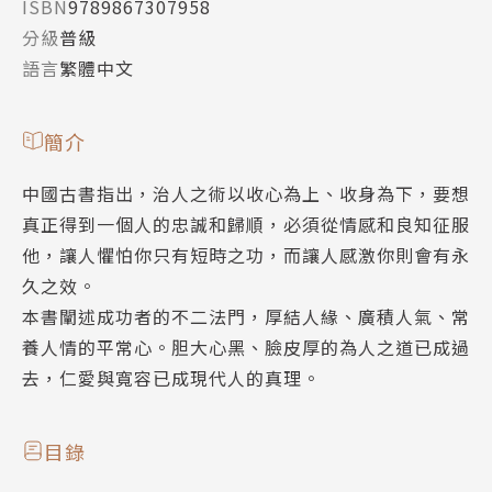
ISBN
9789867307958
分級
普級
語言
繁體中文
簡介
中國古書指出，治人之術以收心為上、收身為下，要想
真正得到一個人的忠誠和歸順，必須從情感和良知征服
他，讓人懼怕你只有短時之功，而讓人感激你則會有永
久之效。
本書闡述成功者的不二法門，厚結人緣、廣積人氣、常
養人情的平常心。胆大心黑、臉皮厚的為人之道已成過
去，仁愛與寬容已成現代人的真理。
目錄