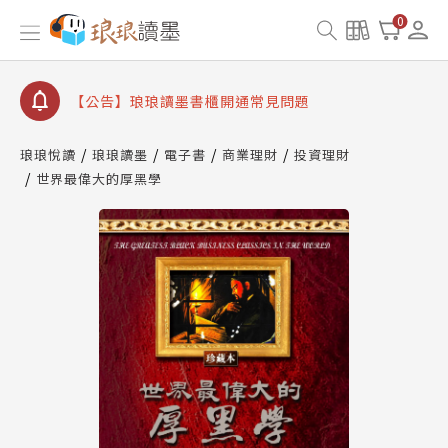
【公告】因 Readmoo 讀墨系統維護中，本站同步暫
0
停部分閱讀服務
【公告】琅琅讀墨數位閱讀資產合併與書櫃開通申請
【公告】琅琅讀墨書櫃開通常見問題
【公告】琅琅讀墨 3 分鐘完成書櫃開通與資產合併申
請圖文教學
琅琅悅讀
琅琅讀墨
電子書
商業理財
投資理財
【公告】琅琅書店服務升級重要說明及資產合併結果
世界最偉大的厚黑學
查詢
【公告】因 Readmoo 讀墨系統維護中，本站同步暫
停部分閱讀服務