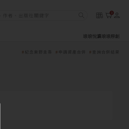
0
琅琅悅讀
琅琅原創
紀念東野圭吾
申請資產合併
查詢合併結果