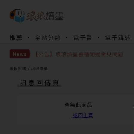
推薦
全站分類
電子書
電子雜誌
【公告】琅琅書店服務升級重要說明及
【公告】琅琅讀墨數位閱讀資產合併與
【公告】琅琅讀墨書櫃開通常見問題
News
【公告】琅琅讀墨 3 分鐘完成書櫃開通
【公告】琅琅書店服務升級重要說明及
琅琅悅讀
琅琅讀墨
【公告】琅琅讀墨數位閱讀資產合併與
訊息回傳頁
查無此商品
返回上頁