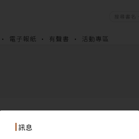
電子報紙
有聲書
活動專區
資產合併結果查詢
書櫃開通申請
與資產合併申請圖文教學
資產合併結果查詢
書櫃開通申請
訊息