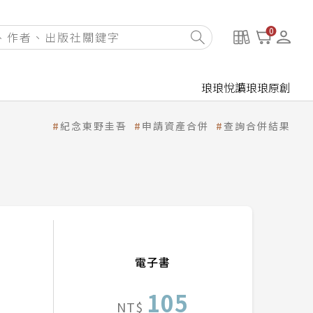
0
琅琅悅讀
琅琅原創
紀念東野圭吾
申請資產合併
查詢合併結果
電子書
105
NT$