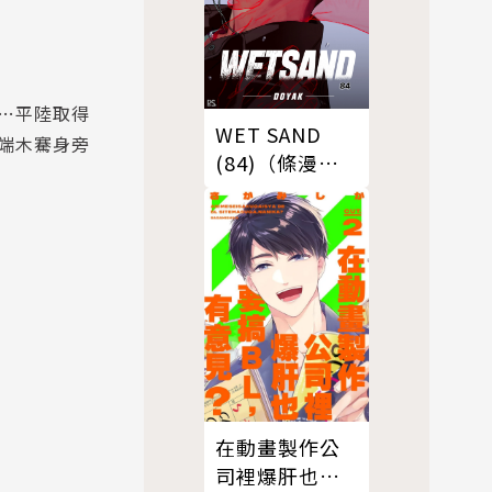
…平陸取得
WET SAND
端木騫身旁
(84)（條漫
版）
在動畫製作公
司裡爆肝也要