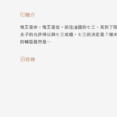
簡介
惟王是命，惟王是從。前往浀國的七三，見到了
夫子的允許得以與七三成婚，七三的決定是？端
的輔臣居然是…
目錄