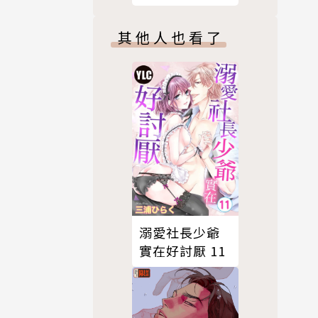
搞ＢＬ，有意
見？02
其他人也看了
溺愛社長少爺
實在好討厭 11