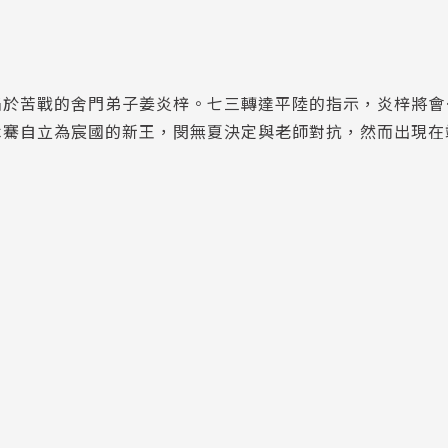
陷於苦戰的舍門弟子姜炎梓。七三轉達平陸的指示，炎梓將會
木騫自立為宸國的新王，閔無夏決定與老師對抗，然而出現在