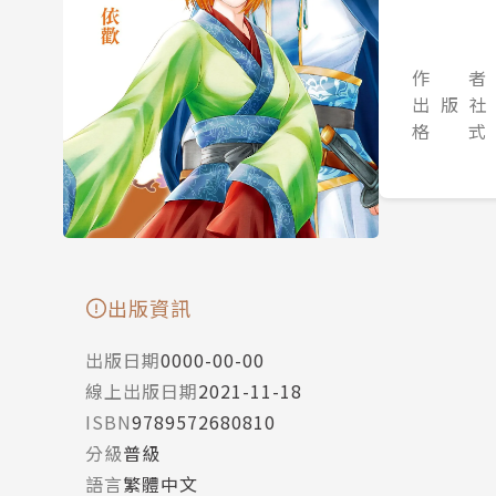
作 者
出 版 社
格 式
出版資訊
出版日期
0000-00-00
線上出版日期
2021-11-18
ISBN
9789572680810
分級
普級
語言
繁體中文